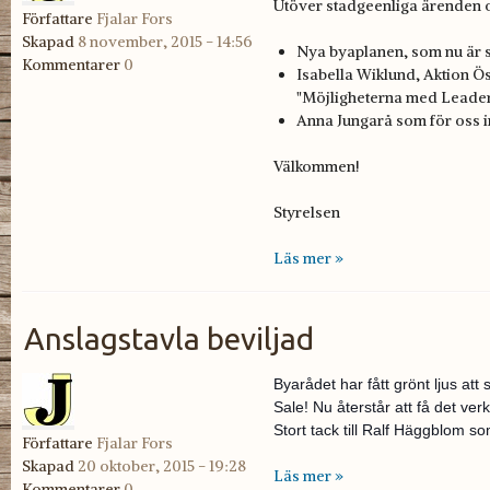
Utöver stadgeenliga ärenden oc
Författare
Fjalar Fors
Skapad
8 november, 2015 - 14:56
Nya byaplanen, som nu är s.g
Kommentarer
0
Isabella Wiklund, Aktion Ö
"Möjligheterna med Leade
Anna Jungarå som för oss i
Välkommen!
Styrelsen
Läs mer »
Anslagstavla beviljad
Byarådet har fått grönt ljus att
Sale! Nu återstår att få det ver
Stort tack till Ralf Häggblom s
Författare
Fjalar Fors
Skapad
20 oktober, 2015 - 19:28
Läs mer »
Kommentarer
0