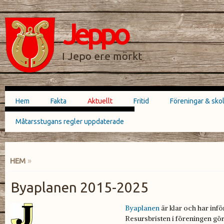
Hoppa till
Skip to
huvudinnehåll
navigation
Jeppo
SÖKFORMULÄR
I Jepo ere mörkt
Hem
Fakta
Aktuellt
Fritid
Föreningar & sko
Huvudmeny
Måtarsstugans regler uppdaterade
HEM
»
DU ÄR HÄR
Byaplanen 2015-2025
Byaplanen
är klar och har inför
Resursbristen i föreningen gör 