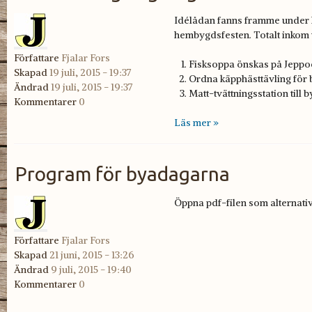
Idélådan fanns framme under lö.
hembygdsfesten. Totalt inkom tr
Författare
Fjalar Fors
Fisksoppa önskas på Jepp
Skapad
19 juli, 2015 - 19:37
Ordna käpphästtävling för 
Ändrad
19 juli, 2015 - 19:37
Matt-tvättningsstation till b
Kommentarer
0
Läs mer »
Program för byadagarna
Öppna pdf-filen som alternativ
Författare
Fjalar Fors
Skärmbild från 2015
Skapad
21 juni, 2015 - 13:26
Ändrad
9 juli, 2015 - 19:40
Kommentarer
0