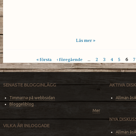
Läs mer »
« första
‹ föregående
…
2
3
4
5
6
7
Sidor
SENASTE BLOGGINLÄGG
AKTIVA DI
Timmarna på webbsidan
Allmän åsi
Bloggeliblog
Mer
NYA DISKU
VILKA ÄR INLOGGADE
Allmän åsi