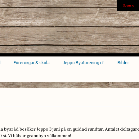
Svenska
d
Föreningar & skola
Jeppo Byaförening r.f.
Bilder
a byaråd besöker Jeppo 3 juni på en guidad rundtur. Antalet deltagar
0 st. Vi hälsar grannbyn välkommen!