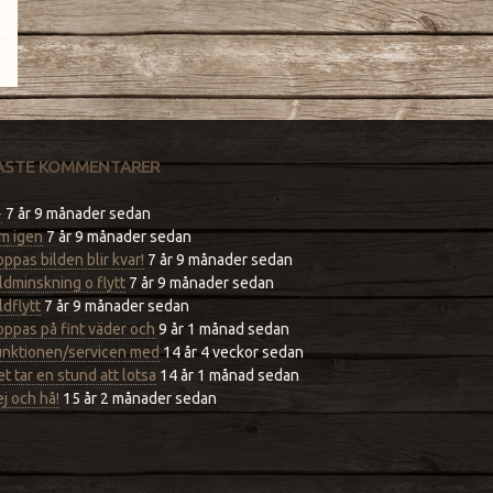
ASTE KOMMENTARER
-
7 år 9 månader sedan
m igen
7 år 9 månader sedan
ppas bilden blir kvar!
7 år 9 månader sedan
ldminskning o flytt
7 år 9 månader sedan
ldflytt
7 år 9 månader sedan
ppas på fint väder och
9 år 1 månad sedan
unktionen/servicen med
14 år 4 veckor sedan
t tar en stund att lotsa
14 år 1 månad sedan
j och hå!
15 år 2 månader sedan