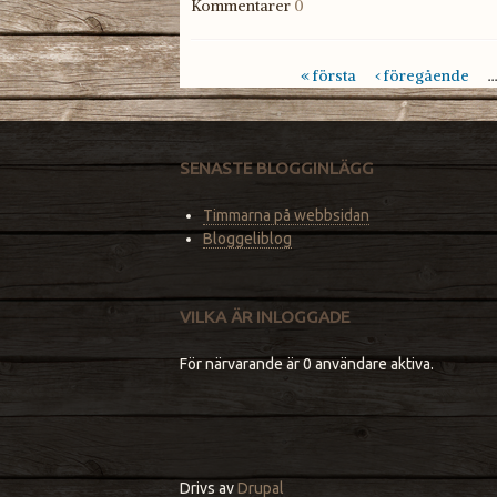
Kommentarer
0
« första
‹ föregående
Sidor
SENASTE BLOGGINLÄGG
Timmarna på webbsidan
Bloggeliblog
VILKA ÄR INLOGGADE
För närvarande är 0 användare aktiva.
Drivs av
Drupal