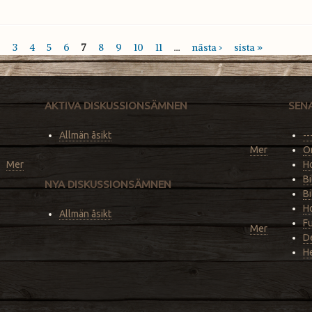
…
3
4
5
6
7
8
9
10
11
…
nästa ›
sista »
AKTIVA DISKUSSIONSÄMNEN
SEN
Allmän åsikt
--
Mer
O
Mer
Ho
Bi
NYA DISKUSSIONSÄMNEN
Bi
Ho
Allmän åsikt
F
Mer
De
He