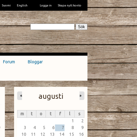
Suomi
English
Logga in
Skapa nytt konto
Sök
Forum
Bloggar
augusti
«
»
m
t
o
t
f
l
s
1
2
e
3
4
5
6
7
8
9
10
11
12
13
14
15
16