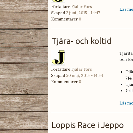
Författare
Fjalar Fors
Läs me
Skapad
3 juni, 2015 - 14:47
Kommentarer
0
Tjära- och koltid
Tjärdal
och fö
Författare
Fjalar Fors
Tjär
Skapad
30 maj, 2015 - 14:54
714
Kommentarer
0
Tjär
Gril
Läs me
Loppis Race i Jeppo