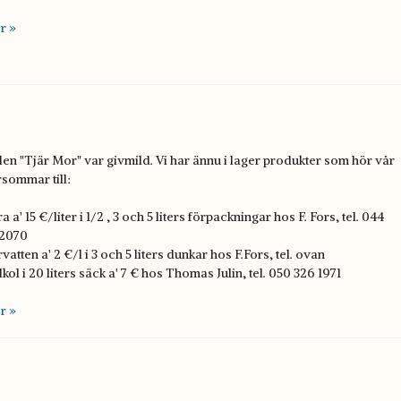
r »
en "Tjär Mor" var givmild. Vi har ännu i lager produkter som hör vår
rsommar till:
a a' 15 €/liter i 1/2 , 3 och 5 liters förpackningar hos F. Fors, tel. 044
 2070
vatten a' 2 €/l i 3 och 5 liters dunkar hos F.Fors, tel. ovan
lkol i 20 liters säck a' 7 € hos Thomas Julin, tel. 050 326 1971
r »