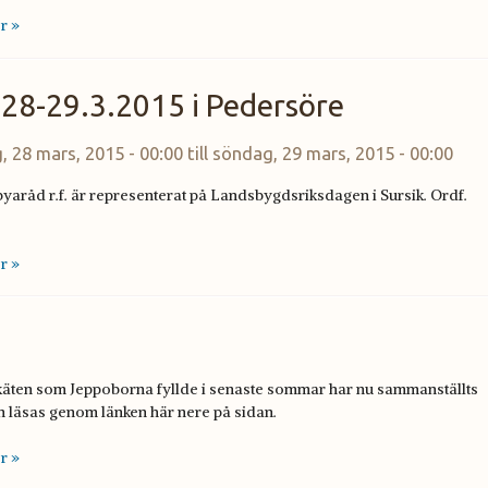
r »
28-29.3.2015 i Pedersöre
, 28 mars, 2015 - 00:00
till
söndag, 29 mars, 2015 - 00:00
yaråd r.f. är representerat på Landsbygdsriksdagen i Sursik. Ordf.
r »
äten som Jeppoborna fyllde i senaste sommar har nu sammanställts
n läsas genom länken här nere på sidan.
r »