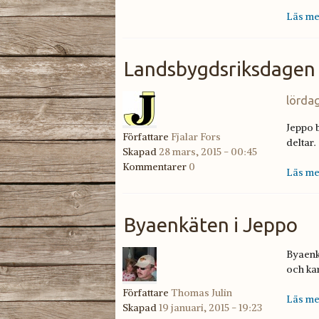
Läs me
Landsbygdsriksdagen 
lördag
Jeppo b
Författare
Fjalar Fors
deltar.
Skapad
28 mars, 2015 - 00:45
Kommentarer
0
Läs me
Byaenkäten i Jeppo
Byaenk
och ka
Författare
Thomas Julin
Läs me
Skapad
19 januari, 2015 - 19:23