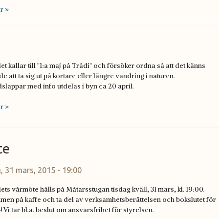
r »
t kallar till "1:a maj på Trådi" och försöker ordna så att det känns
e att ta sig ut på kortare eller längre vandring i naturen.
slappar med info utdelas i byn ca 20 april.
r »
te
, 31 mars, 2015 - 19:00
ts vårmöte hålls på Måtarsstugan tisdag kväll, 31 mars, kl. 19:00.
men på kaffe och ta del av verksamhetsberättelsen och bokslutet för
! Vi tar bl.a. beslut om ansvarsfrihet för styrelsen.