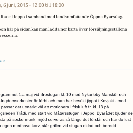
, 6 juni, 2015 -
12:00
till
18:00
 Race i Jeppo i samband med landsomfattande Öppna Byarsdag.
ken här på sidan kan man ladda ner karta över försäljningsställena
resserna.
r »
ogrammet 1:a maj vid Brostugan kl. 10 med Nykarleby Manskör och
ngdomsorkester är förbi och man har besökt jippot i Kovjoki - med
 passar det utmärkt väl att motionera i frisk luft fr. kl. 13 på
gsleden Trådi, med start vid Måtarsstugan i Jeppo! Byarådet bjuder de
sta på sockermunk, mjöd serveras så länge det förslår och har du lust
lla egen medhavd korv, står grillen vid stugan eldad och beredd.