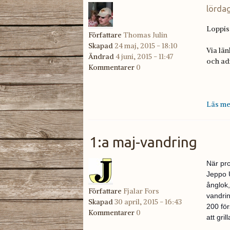
lördag
Loppis
Författare
Thomas Julin
Skapad
24 maj, 2015 - 18:10
Via län
Ändrad
4 juni, 2015 - 11:47
och ad
Kommentarer
0
Läs me
1:a maj-vandring
När pr
Jeppo U
ånglok,
Författare
Fjalar Fors
vandrin
Skapad
30 april, 2015 - 16:43
200 för
Kommentarer
0
att gri