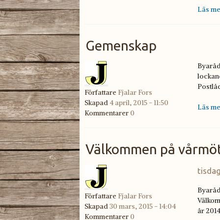
Läs me
Gemenskap
Byaråde
lockand
Postlåd
Författare
Fjalar Fors
Skapad
4 april, 2015 - 11:50
Läs me
Kommentarer
0
Välkommen på vårmö
tisdag
Byaråde
Författare
Fjalar Fors
Välkom
Skapad
30 mars, 2015 - 14:04
år 2014
Kommentarer
0