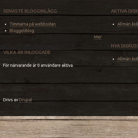
SENASTE BLOGGINLÄGG
AKTIVA DI
Timmarna på webbsidan
Allmän åsi
Bloggeliblog
Mer
NYA DISKU
VILKA ÄR INLOGGADE
Allmän åsi
För närvarande är 0 användare aktiva.
Drivs av
Drupal