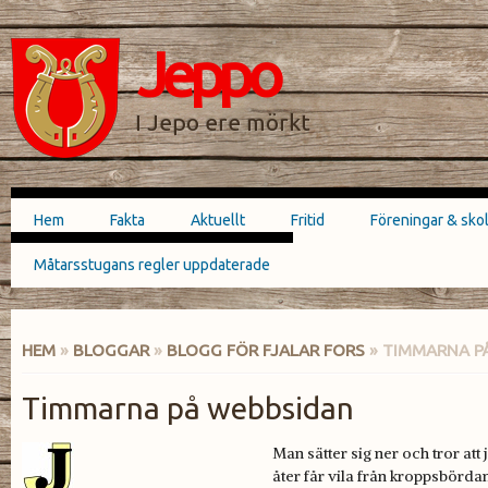
Hoppa till
Skip to
huvudinnehåll
navigation
Jeppo
SÖKFORMULÄR
I Jepo ere mörkt
Hem
Fakta
Aktuellt
Fritid
Föreningar & sko
Huvudmeny
Måtarsstugans regler uppdaterade
HEM
»
BLOGGAR
»
BLOGG FÖR FJALAR FORS
» TIMMARNA P
DU ÄR HÄR
Timmarna på webbsidan
Man sätter sig ner och tror att 
åter får vila från kroppsbördan