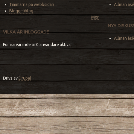
Timmarna på webbsidan
Allmän åsi
Bloggeliblog
Mer
NYA DISKU
VILKA ÄR INLOGGADE
Allmän åsi
För närvarande är 0 användare aktiva.
Drivs av
Drupal