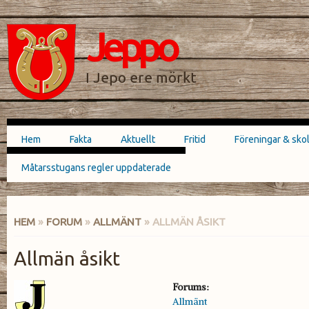
Hoppa till
Skip to
huvudinnehåll
navigation
Jeppo
SÖKFORMULÄR
I Jepo ere mörkt
Hem
Fakta
Aktuellt
Fritid
Föreningar & sko
Huvudmeny
Måtarsstugans regler uppdaterade
HEM
»
FORUM
»
ALLMÄNT
» ALLMÄN ÅSIKT
DU ÄR HÄR
Allmän åsikt
Forums:
Allmänt