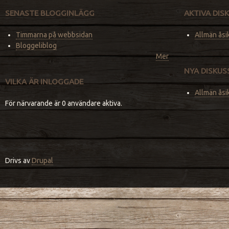
SENASTE BLOGGINLÄGG
AKTIVA DI
Timmarna på webbsidan
Allmän åsi
Bloggeliblog
Mer
NYA DISKU
VILKA ÄR INLOGGADE
Allmän åsi
För närvarande är 0 användare aktiva.
Drivs av
Drupal