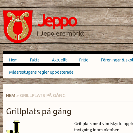
Hoppa till
Skip to
huvudinnehåll
navigation
Jeppo
SÖKFORMULÄR
I Jepo ere mörkt
Hem
Fakta
Aktuellt
Fritid
Föreningar & sko
Huvudmeny
Måtarsstugans regler uppdaterade
HEM
» GRILLPLATS PÅ GÅNG
DU ÄR HÄR
Grillplats på gång
Grillplats med vindskydd uppfö
invigning inom oktober.