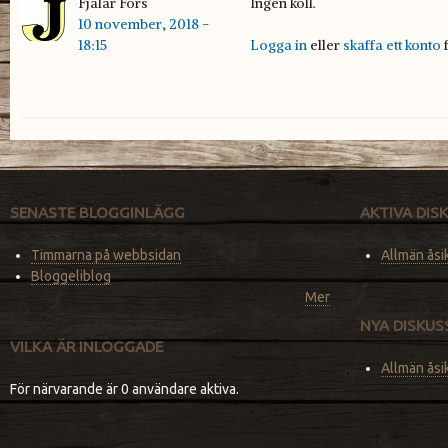
Fjalar Fors
Ingen koll.
---
10 november, 2018 -
18:15
Logga in
eller
skaffa ett konto
f
SENASTE BLOGGINLÄGG
AKTIVA DI
Timmarna på webbsidan
Allmän åsi
Bloggeliblog
Mer
NYA DISKU
VILKA ÄR INLOGGADE
Allmän åsi
För närvarande är 0 användare aktiva.