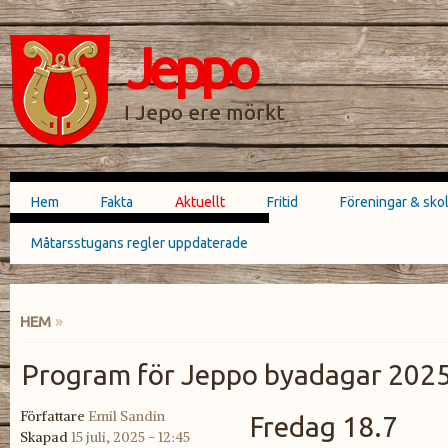
Hoppa till
Skip to
huvudinnehåll
navigation
Jeppo
SÖKFORMULÄR
I Jepo ere mörkt
Hem
Fakta
Aktuellt
Fritid
Föreningar & sko
Huvudmeny
Måtarsstugans regler uppdaterade
HEM
»
DU ÄR HÄR
Program för Jeppo byadagar 202
Författare
Emil Sandin
Fredag 18.7
Skapad
15 juli, 2025 - 12:45