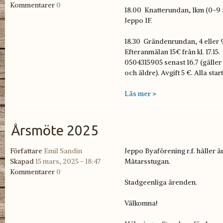
Kommentarer
0
18.00 Knatterundan, 1km (0-9 å
Jeppo IF.
18.30 Grändenrundan, 4 eller 
Efteranmälan 15€ från kl. 17.15.
0504315905 senast 16.7 (gäller
och äldre). Avgift 5 €. Alla star
Läs mer »
Årsmöte 2025
Författare
Emil Sandin
Jeppo Byaförening r.f. håller å
Skapad
15 mars, 2025 - 18:47
Måtarsstugan.
Kommentarer
0
Stadgeenliga ärenden.
Välkomna!