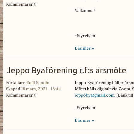
Kommentarer
0
Välkomna!
-Styrelsen
Läs mer »
Jeppo Byaförening r.f:s årsmöte
Författare
Emil Sandin
Jeppo Byaförening håller årsmö
Skapad
18 mars, 2021 - 18:44
Mötet hålls digitalt via Zoom.
Kommentarer
0
jeppoby@gmail.com
. (Länk til
-Styrelsen
Läs mer »