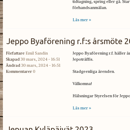
tidtagning, spring eller gå. Sta
förhandsanmälan.
Läs mer »
Jeppo Byaförening r.f:s årsmöte 
Författare
Emil Sandin
Jeppo Byaförening r.f. håller å
Skapad
30 mars, 2024 - 16:51
Jepoträffis.
Ändrad
30 mars, 2024 - 16:51
Kommentarer
0
Stadgeenliga ärenden.
Välkomna!
Hälsningar Styrelsen för Jepp
Läs mer »
Jepuan Kyläpäivät 2023