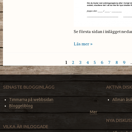
Se första sidan i inlägget neda
Läs mer »
1
2
3
4
5
6
7
8
9
Sidor
SENASTE BLOGGINLÄGG
AKTIVA DI
Timmarna på webbsidan
Allmän åsi
Bloggeliblog
Mer
NYA DISKU
VILKA ÄR INLOGGADE