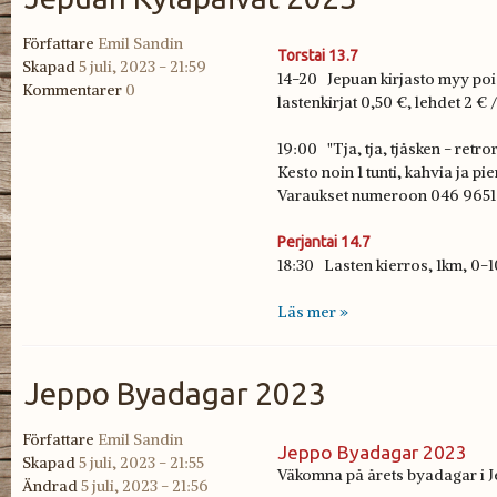
Författare
Emil Sandin
Torstai 13.7
Skapad
5 juli, 2023 - 21:59
14-20 Jepuan kirjasto myy poist
Kommentarer
0
lastenkirjat 0,50 €, lehdet 2 € 
19:00 "Tja, tja, tjåsken - ret
Kesto noin 1 tunti, kahvia ja pi
Varaukset numeroon 046 9651 46
Perjantai 14.7
18:30 Lasten kierros, 1km, 0-10
Läs mer »
Jeppo Byadagar 2023
Författare
Emil Sandin
Jeppo Byadagar 2023
Skapad
5 juli, 2023 - 21:55
Väkomna på årets byadagar i J
Ändrad
5 juli, 2023 - 21:56