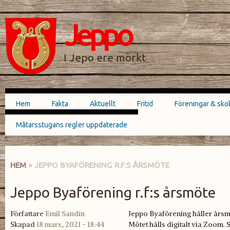
Hoppa till
Skip to
huvudinnehåll
navigation
Jeppo
SÖKFORMULÄR
I Jepo ere mörkt
Hem
Fakta
Aktuellt
Fritid
Föreningar & sko
Huvudmeny
Måtarsstugans regler uppdaterade
HEM
» JEPPO BYAFÖRENING R.F:S ÅRSMÖTE
DU ÄR HÄR
Jeppo Byaförening r.f:s årsmöte
Författare
Emil Sandin
Jeppo Byaförening håller årsmö
Skapad
18 mars, 2021 - 18:44
Mötet hålls digitalt via Zoom.