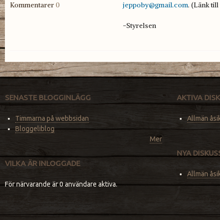
Kommentarer
0
jeppoby@gmail.com
. (Länk til
-Styrelsen
SENASTE BLOGGINLÄGG
AKTIVA DI
Timmarna på webbsidan
Allmän åsi
Bloggeliblog
Mer
NYA DISKU
VILKA ÄR INLOGGADE
Allmän åsi
För närvarande är 0 användare aktiva.