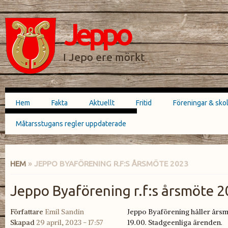
Hoppa till
Skip to
huvudinnehåll
navigation
Jeppo
SÖKFORMULÄR
I Jepo ere mörkt
Hem
Fakta
Aktuellt
Fritid
Föreningar & sko
Huvudmeny
Måtarsstugans regler uppdaterade
HEM
» JEPPO BYAFÖRENING R.F:S ÅRSMÖTE 2023
DU ÄR HÄR
Jeppo Byaförening r.f:s årsmöte 
Författare
Emil Sandin
Jeppo Byaförening håller årsm
Skapad
29 april, 2023 - 17:57
19.00. Stadgeenliga ärenden.