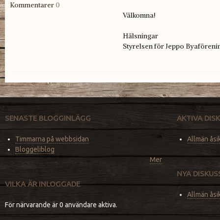
Kommentarer
0
Välkomna!
Hälsningar
Styrelsen för Jeppo Byaföreni
SENASTE BLOGGINLÄGG
AKTIVA DI
Timmarna på webbsidan
Allmän åsi
Bloggeliblog
Mer
NYA DISKU
VILKA ÄR INLOGGADE
Allmän åsi
För närvarande är 0 användare aktiva.