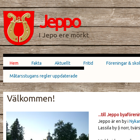
Hoppa till
Skip to
huvudinnehåll
navigation
Jeppo
SÖKFORMULÄR
I Jepo ere mörkt
Hem
Fakta
Aktuellt
Fritid
Föreningar & sko
Huvudmeny
Måtarsstugans regler uppdaterade
Välkommen!
...till Jeppo byaföreni
JEPPO_KYRKA_1862_264X198.JPG
Jeppo är en by i
Nykar
Lassila by (i norr, tv