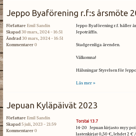
Jeppo Byaförening r.f:s årsmöte 
Författare
Emil Sandin
Jeppo Byaförening r.f. håller å
Skapad
30 mars, 2024 - 16:51
Jepoträffis.
Ändrad
30 mars, 2024 - 16:51
Kommentarer
0
Stadgeenliga ärenden.
Välkomna!
Hälsningar Styrelsen för Jepp
Läs mer »
Jepuan Kyläpäivät 2023
Författare
Emil Sandin
Torstai 13.7
Skapad
5 juli, 2023 - 21:59
14-20 Jepuan kirjasto myy poist
Kommentarer
0
lastenkirjat 0,50 €, lehdet 2 € 