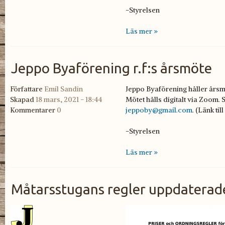
-Styrelsen
Läs mer »
Jeppo Byaförening r.f:s årsmöte
Författare
Emil Sandin
Jeppo Byaförening håller årsmö
Skapad
18 mars, 2021 - 18:44
Mötet hålls digitalt via Zoom.
Kommentarer
0
jeppoby@gmail.com
. (Länk til
-Styrelsen
Läs mer »
Måtarsstugans regler uppdaterade