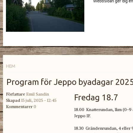
Webbsidan ger dig en 
HEM
Program för Jeppo byadagar 202
Författare
Emil Sandin
Fredag 18.7
Skapad
15 juli, 2025 - 12:45
Kommentarer
0
18.00 Knatterundan, 1km (0-9 å
Jeppo IF.
18.30 Grändenrundan, 4 eller 