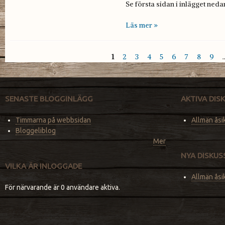
Se första sidan i inlägget neda
Läs mer »
1
2
3
4
5
6
7
8
9
Sidor
SENASTE BLOGGINLÄGG
AKTIVA DI
Timmarna på webbsidan
Allmän åsi
Bloggeliblog
Mer
NYA DISKU
VILKA ÄR INLOGGADE
Allmän åsi
För närvarande är 0 användare aktiva.