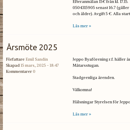
Efteranmälan 15€ från kl. 17.15.
0504315905 senast 16.7 (gäller
och äldre). Avgift 5 €. Alla star
Läs mer »
Årsmöte 2025
Författare
Emil Sandin
Jeppo Byaförening r.f. håller å
Skapad
15 mars, 2025 - 18:47
Måtarsstugan.
Kommentarer
0
Stadgeenliga ärenden.
Välkomna!
Hälsningar Styrelsen för Jepp
Läs mer »