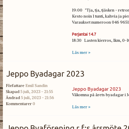
19:00 "Tja, tja, tjåsken - ret
Kesto noin 1 tunti, kahvia ja pi
Varaukset numeroon 046 9651 46
Perjantai 14.7
18:30 Lasten kierros, 1km, 0-10
Läs mer »
Jeppo Byadagar 2023
Författare
Emil Sandin
Jeppo Byadagar 2023
Skapad
5 juli, 2023 - 21:55
Väkomna på årets byadagar i J
Ändrad
5 juli, 2023 - 21:56
Kommentarer
0
Läs mer »
Jeppo Byaförening r.f:s årsmöte 