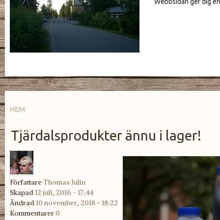
Webbsidan ger dig en 
HEM
Tjärdalsprodukter ännu i lager!
tjärprodukter.jpg
Författare
Thomas Julin
Skapad
12 juli, 2016 - 17:44
Ändrad
10 november, 2018 - 18:22
Kommentarer
0