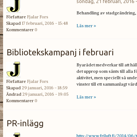
söndag, 21 februari, 2016 
Behandling av stadgeändring,
Författare
Fjalar Fors
Skapad
17 februari, 2016 - 15:48
Läs mer »
Kommentarer
0
Bibliotekskampanj i februari
Byarådet medverkar till att håll
det upprop som sänts till alla fö
aktivitet, men speciellt så und
Författare
Fjalar Fors
vinster till ett sammanlagt vär
Skapad
29 januari, 2016 - 18:59
Ändrad
29 januari, 2016 - 19:05
Läs mer »
Kommentarer
0
PR-inlägg
http://www.friluft.fi/2014/06/