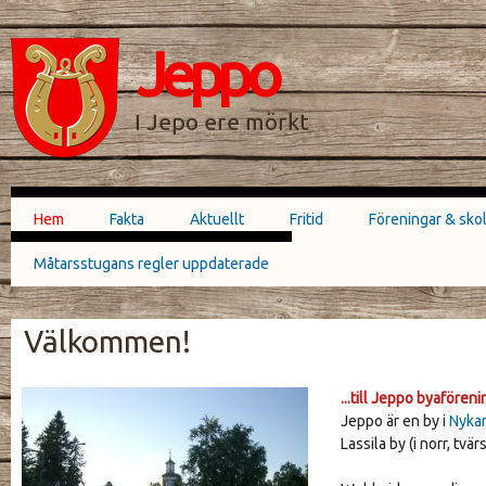
Hoppa till
Skip to
huvudinnehåll
navigation
Jeppo
SÖKFORMULÄR
I Jepo ere mörkt
Hem
Fakta
Aktuellt
Fritid
Föreningar & sko
Huvudmeny
Måtarsstugans regler uppdaterade
Välkommen!
...till Jeppo byaföreni
JEPPO_KYRKA_1862_264X198.JPG
Jeppo är en by i
Nykar
Lassila by (i norr, tv