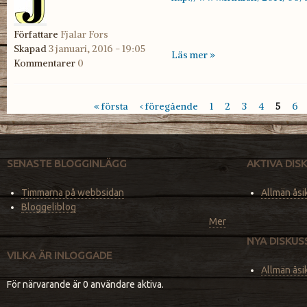
Författare
Fjalar Fors
Skapad
3 januari, 2016 - 19:05
Läs mer »
Kommentarer
0
« första
‹ föregående
1
2
3
4
5
6
Sidor
SENASTE BLOGGINLÄGG
AKTIVA DI
Timmarna på webbsidan
Allmän åsi
Bloggeliblog
Mer
NYA DISKU
VILKA ÄR INLOGGADE
Allmän åsi
För närvarande är 0 användare aktiva.