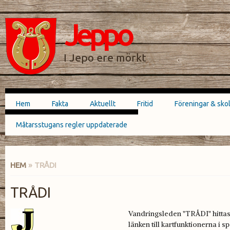
Hoppa till
Skip to
huvudinnehåll
navigation
Jeppo
SÖKFORMULÄR
I Jepo ere mörkt
Hem
Fakta
Aktuellt
Fritid
Föreningar & sko
Huvudmeny
Måtarsstugans regler uppdaterade
HEM
» TRÅDI
DU ÄR HÄR
TRÅDI
Vandringsleden "TRÅDI" hittas u
länken till kartfunktionerna i 