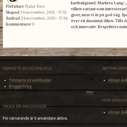
kartbakgrund. Markera Lang-, M
Författare
Fjalar Fors
vilken variant som intresserar!
Skapad
24 november, 2013 - 17:51
gjort, men vi är på god väg. S
Ändrad
24 november, 2013 - 17:56
över ett dussintal diken. Tills 
Kommentarer
0
och innovativ. Respektera natur
SENASTE BLOGGINLÄGG
AKTIVA DI
Timmarna på webbsidan
Allmän åsi
Bloggeliblog
Mer
NYA DISKU
VILKA ÄR INLOGGADE
Allmän åsi
För närvarande är 0 användare aktiva.