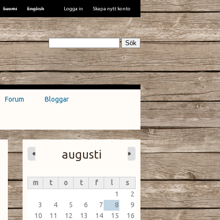
Suomi
English
Logga in
Skapa nytt konto
Sök
Forum
Bloggar
augusti
«
»
m
t
o
t
f
l
s
1
2
3
4
5
6
7
8
9
10
11
12
13
14
15
16