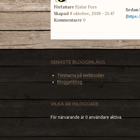
Författare
Fjalar Fors
Sedan 
Skapad
8 oktober, 2018 - 21:47
(
https
Kommentarer
0
SENASTE BLOGGINLÄGG
Timmarna på webbsidan
Bloggeliblog
VILKA ÄR INLOGGADE
För närvarande är 0 användare aktiva.