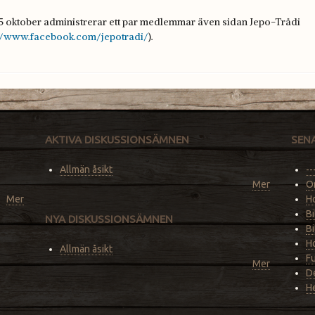
5 oktober administrerar ett par medlemmar även sidan
Jepo-Trådi
://www.facebook.com/jepotradi/
).
AKTIVA DISKUSSIONSÄMNEN
SEN
Allmän åsikt
--
Mer
O
Mer
Ho
Bi
NYA DISKUSSIONSÄMNEN
Bi
Ho
Allmän åsikt
F
Mer
De
He