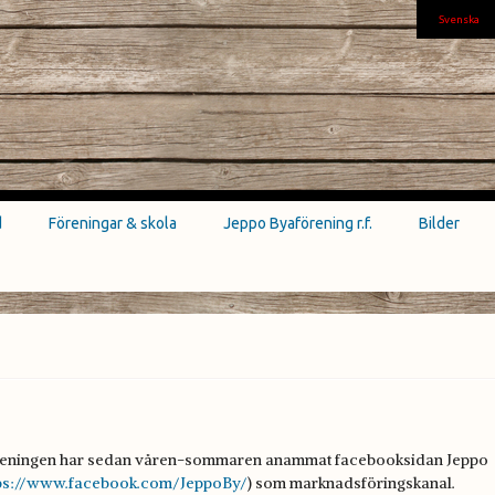
Svenska
d
Föreningar & skola
Jeppo Byaförening r.f.
Bilder
eningen har sedan våren-sommaren anammat facebooksidan
Jeppo
tps://www.facebook.com/JeppoBy/
) som marknadsföringskanal.