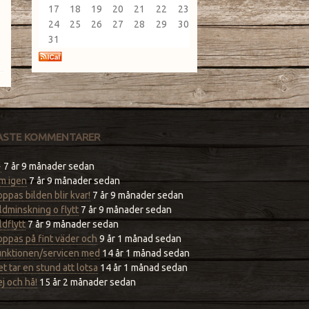
17
18
19
20
21
22
23
24
25
26
27
28
29
30
31
ASTE KOMMENTARER
-
7 år 9 månader sedan
m igen
7 år 9 månader sedan
ppas bilden blir kvar!
7 år 9 månader sedan
ldminskning o flytt
7 år 9 månader sedan
ldflytt
7 år 9 månader sedan
ppas på fint väder och
9 år 1 månad sedan
unktionen/servicen med
14 år 1 månad sedan
t tar en stund att lotsa
14 år 1 månad sedan
j och hå!
15 år 2 månader sedan