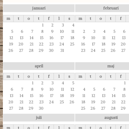
januari
februari
m
t
o
t
f
l
s
m
t
o
t
f
1
2
3
4
5
6
7
8
9
10
11
2
3
4
5
6
12
13
14
15
16
17
18
9
10
11
12
13
19
20
21
22
23
24
25
16
17
18
19
20
26
27
28
29
30
31
23
24
25
26
27
april
maj
m
t
o
t
f
l
s
m
t
o
t
f
1
2
3
4
5
1
6
7
8
9
10
11
12
4
5
6
7
8
13
14
15
16
17
18
19
11
12
13
14
15
20
21
22
23
24
25
26
18
19
20
21
22
27
28
29
30
25
26
27
28
29
juli
augusti
m
t
o
t
f
l
s
m
t
o
t
f