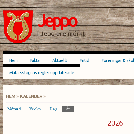
Hoppa till
Skip to
huvudinnehåll
navigation
Jeppo
SÖKFORMULÄR
I Jepo ere mörkt
Hem
Fakta
Aktuellt
Fritid
Föreningar & sko
Huvudmeny
Måtarsstugans regler uppdaterade
HEM
»
KALENDER
»
DU ÄR HÄR
Månad
Vecka
Dag
År
(aktiv flik)
Primära flikar
2026