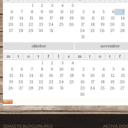
1
2
3
4
5
6
7
8
9
10
11
12
3
4
5
6
7
13
14
15
16
17
18
19
10
11
12
13
14
20
21
22
23
24
25
26
17
18
19
20
21
27
28
29
30
31
24
25
26
27
28
31
oktober
november
m
t
o
t
f
l
s
m
t
o
t
f
1
2
3
4
5
6
7
8
9
10
11
2
3
4
5
6
12
13
14
15
16
17
18
9
10
11
12
13
19
20
21
22
23
24
25
16
17
18
19
20
26
27
28
29
30
31
23
24
25
26
27
30
SENASTE BLOGGINLÄGG
AKTIVA DI