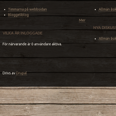
Timmarna på webbsidan
Allmän åsi
Bloggeliblog
Mer
NYA DISKU
VILKA ÄR INLOGGADE
Allmän åsi
För närvarande är 0 användare aktiva.
Drivs av
Drupal