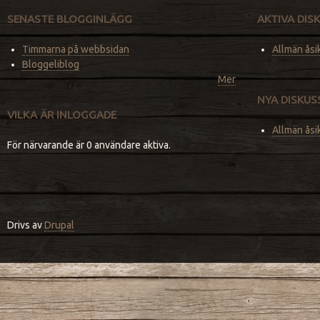
SENASTE BLOGGINLÄGG
AKTIVA DI
Timmarna på webbsidan
Allmän åsi
Bloggeliblog
Mer
NYA DISKU
VILKA ÄR INLOGGADE
Allmän åsi
För närvarande är 0 användare aktiva.
Drivs av
Drupal