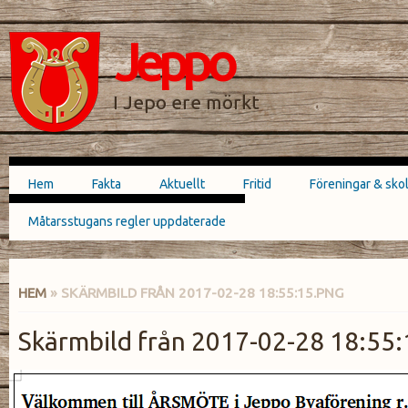
Hoppa till
Skip to
huvudinnehåll
navigation
Jeppo
SÖKFORMULÄR
I Jepo ere mörkt
Hem
Fakta
Aktuellt
Fritid
Föreningar & sko
Huvudmeny
Måtarsstugans regler uppdaterade
HEM
» SKÄRMBILD FRÅN 2017-02-28 18:55:15.PNG
DU ÄR HÄR
Skärmbild från 2017-02-28 18:55