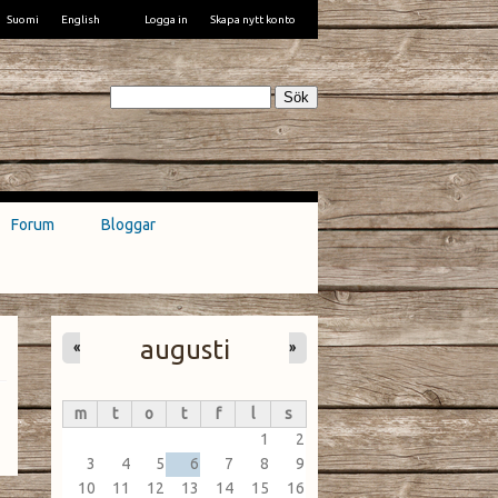
Suomi
English
Logga in
Skapa nytt konto
Sök
Forum
Bloggar
augusti
«
»
m
t
o
t
f
l
s
1
2
3
4
5
6
7
8
9
10
11
12
13
14
15
16