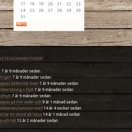
17
18
19
20
21
22
23
24
25
26
27
28
29
30
31
ASTE KOMMENTARER
-
7 år 9 månader sedan
m igen
7 år 9 månader sedan
ppas bilden blir kvar!
7 år 9 månader sedan
ldminskning o flytt
7 år 9 månader sedan
ldflytt
7 år 9 månader sedan
ppas på fint väder och
9 år 1 månad sedan
unktionen/servicen med
14 år 4 veckor sedan
t tar en stund att lotsa
14 år 1 månad sedan
j och hå!
15 år 2 månader sedan