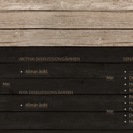
AKTIVA DISKUSSIONSÄMNEN
SEN
Allmän åsikt
--
Mer
O
Mer
Ho
Bi
NYA DISKUSSIONSÄMNEN
Bi
Ho
Allmän åsikt
F
Mer
De
He