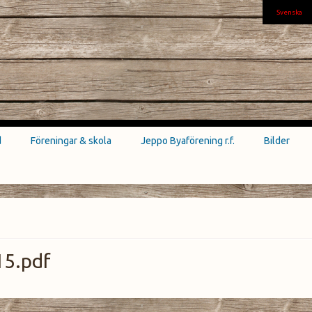
Svenska
d
Föreningar & skola
Jeppo Byaförening r.f.
Bilder
15.pdf