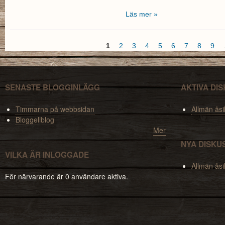
Läs mer »
1
2
3
4
5
6
7
8
9
Sidor
SENASTE BLOGGINLÄGG
AKTIVA DI
Timmarna på webbsidan
Allmän åsi
Bloggeliblog
Mer
NYA DISKU
VILKA ÄR INLOGGADE
Allmän åsi
För närvarande är 0 användare aktiva.