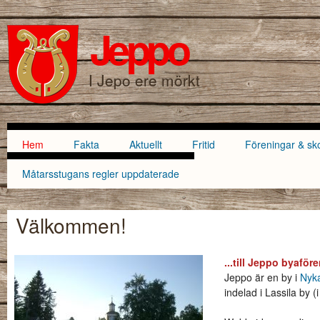
Hoppa till
Skip to
huvudinnehåll
navigation
Jeppo
SÖKFORMULÄR
I Jepo ere mörkt
Hem
Fakta
Aktuellt
Fritid
Föreningar & sk
Huvudmeny
Måtarsstugans regler uppdaterade
Välkommen!
...till Jeppo byaföre
JEPPO_KYRKA_1862_264X198.JPG
Jeppo är en by i
Nyka
indelad i Lassila by 