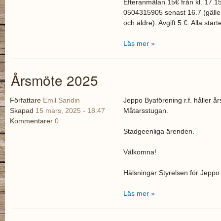
Efteranmälan 15€ från kl. 17.15
0504315905 senast 16.7 (gäller
och äldre). Avgift 5 €. Alla star
Läs mer »
Årsmöte 2025
Författare
Emil Sandin
Jeppo Byaförening r.f. håller å
Skapad
15 mars, 2025 - 18:47
Måtarsstugan.
Kommentarer
0
Stadgeenliga ärenden.
Välkomna!
Hälsningar Styrelsen för Jeppo
Läs mer »