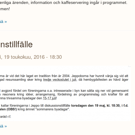
nliga ärenden, information och kaffeservering ingår i programmet.
mmen!
ää »
stillfälle
i, 19 toukokuu, 2016 - 18:30
ää »