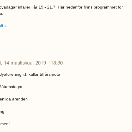
yadagar infaller i år 19 - 21.7. Här nedanför finns programmet för
a.
ää »
i, 14 maaliskuu, 2019 - 18:30
yaförening r.f. kallar till årsmöte
 Måtarsstugan
enliga ärenden
ing
mmen!