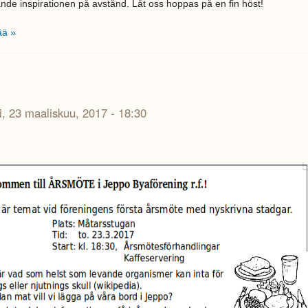
nde inspirationen på avstånd. Låt oss hoppas på en fin höst!
ää »
i, 23 maaliskuu, 2017 - 18:30
18:55:15.png