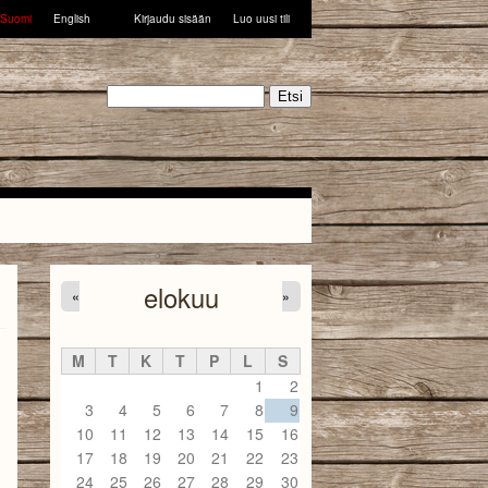
Suomi
English
Kirjaudu sisään
Luo uusi tili
Etsi
elokuu
«
»
M
T
K
T
P
L
S
1
2
3
4
5
6
7
8
9
10
11
12
13
14
15
16
17
18
19
20
21
22
23
24
25
26
27
28
29
30