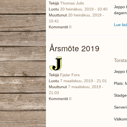
Tekijä
Thomas Julin
Jeppo b
Luotu
20 heinäkuu, 2019 - 10:40
dagarn
Muuttunut
20 heinäkuu, 2019 -
10:41
Lue lis
Kommentit
0
Årsmöte 2019
Torsta
Jeppo B
Tekijä
Fjalar Fors
Luotu
7 maaliskuu, 2019 - 21:01
Plats:
Muuttunut
7 maaliskuu, 2019 -
21:03
Stadge
Kommentit
0
Server
Välko