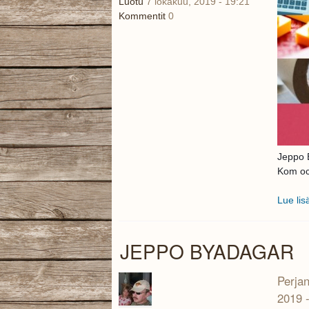
Luotu
7 lokakuu, 2019 - 19:21
Kommentit
0
Jeppo 
Kom och
Lue lis
JEPPO BYADAGAR
Perjan
2019 