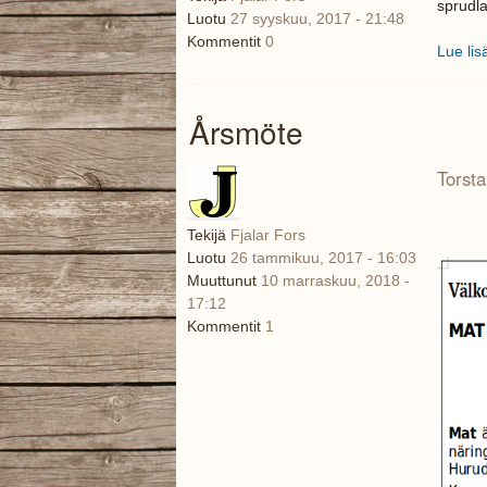
sprudla
Luotu
27 syyskuu, 2017 - 21:48
Kommentit
0
Lue lis
Årsmöte
Torsta
Tekijä
Fjalar Fors
Luotu
26 tammikuu, 2017 - 16:03
Muuttunut
10 marraskuu, 2018 -
Skärmbild från 2017-02-28 
17:12
Kommentit
1