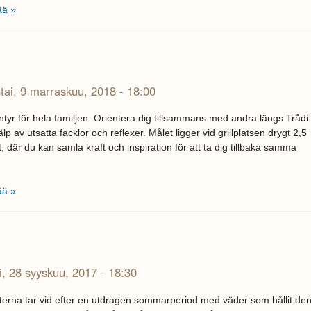
ää »
tai, 9 marraskuu, 2018 - 18:00
ntyr för hela familjen. Orientera dig tillsammans med andra längs Trådi
lp av utsatta facklor och reflexer. Målet ligger vid grillplatsen drygt 2,5
, där du kan samla kraft och inspiration för att ta dig tillbaka samma
ää »
i, 28 syyskuu, 2017 - 18:30
eterna tar vid efter en utdragen sommarperiod med väder som hållit de