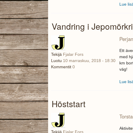
Lue lis
Vandring i Jepomörkri
Perjan
Ett äve
Tekijä
Fjalar Fors
med hjä
Luotu
10 marraskuu, 2018 - 18:30
km bort
Kommentit
0
väg!
Lue lis
Höststart
Torsta
Aktivit
Tekijä
Fjalar Fors