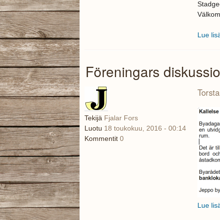
Stadgee
Välko
Lue lis
Föreningars diskussion
Torsta
Tekijä
Fjalar Fors
Luotu
18 toukokuu, 2016 - 00:14
Kommentit
0
Lue lis