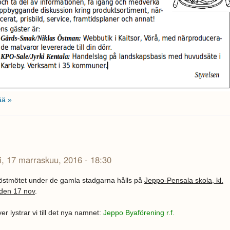
ää »
i, 17 marraskuu, 2016 - 18:30
höstmötet under de gamla stadgarna hålls på
Jeppo-Pensala skola, kl.
 den 17 nov
.
r lystrar vi till det nya namnet:
Jeppo Byaförening r.f.