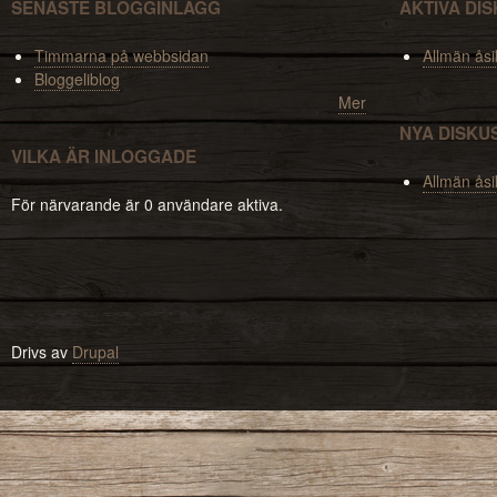
SENASTE BLOGGINLÄGG
AKTIVA DI
Timmarna på webbsidan
Allmän åsi
Bloggeliblog
Mer
NYA DISKU
VILKA ÄR INLOGGADE
Allmän åsi
För närvarande är 0 användare aktiva.
Drivs av
Drupal