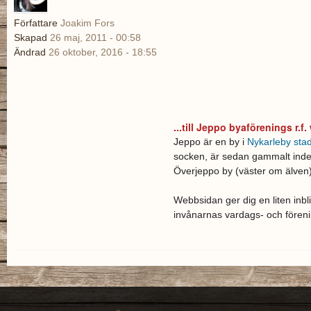
Jeppo_kyrka_1862_
Författare
Joakim Fors
Skapad
26 maj, 2011 - 00:58
Ändrad
26 oktober, 2016 - 18:55
...till Jeppo byaförenings r.f.
Jeppo är en by i
Nykarleby sta
socken, är sedan gammalt indelad
Överjeppo by (väster om älven)
Webbsidan ger dig en liten inbl
invånarnas vardags- och förenin