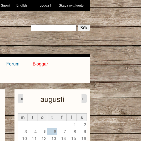
Suomi
English
Logga in
Skapa nytt konto
Sök
Forum
Bloggar
augusti
«
»
m
t
o
t
f
l
s
1
2
3
4
5
6
7
8
9
10
11
12
13
14
15
16