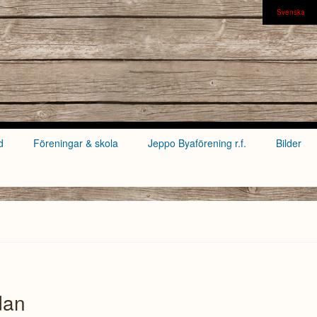
Svenska
d
Föreningar & skola
Jeppo Byaförening r.f.
Bilder
dan