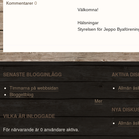
Kommentarer
0
Välkomna!
Hälsningar
Styrelsen för Jeppo Byaförenin
SENASTE BLOGGINLÄGG
AKTIVA DI
Timmarna på webbsidan
Allmän åsi
Bloggeliblog
Mer
NYA DISKU
VILKA ÄR INLOGGADE
Allmän åsi
För närvarande är 0 användare aktiva.