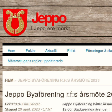
Hoppa till
Skip to
huvudinnehåll
navigation
Jeppo
SÖKFORMULÄR
I Jepo ere mörkt
Hem
Fakta
Aktuellt
Fritid
Föreningar & sk
Huvudmeny
Måtarsstugans regler uppdaterade
HEM
» JEPPO BYAFÖRENING R.F:S ÅRSMÖTE 2023
DU ÄR HÄR
Jeppo Byaförening r.f:s årsmöte 
Författare
Emil Sandin
Jeppo Byaförening håller årsmö
Skapad
29 april, 2023 - 17:57
19.00. Stadgeenliga ärenden.