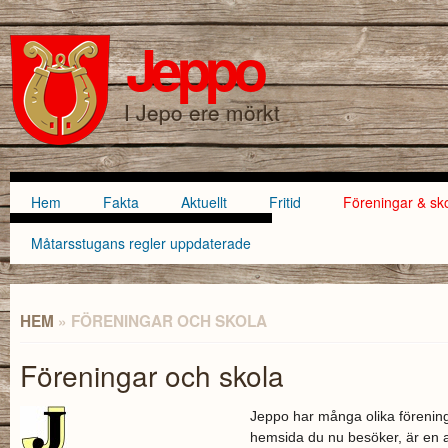
Hoppa till
Skip to
huvudinnehåll
navigation
Jeppo
SÖKFORMULÄR
I Jepo ere mörkt
Hem
Fakta
Aktuellt
Fritid
Föreningar & sk
Huvudmeny
Måtarsstugans regler uppdaterade
HEM
» FÖRENINGAR OCH SKOLA
DU ÄR HÄR
Föreningar och skola
Jeppo har många olika föreninga
hemsida du nu besöker, är en a