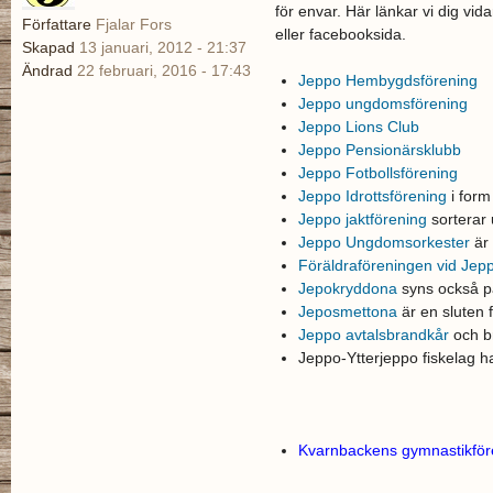
för envar. Här länkar vi dig vid
Författare
Fjalar Fors
eller facebooksida.
Skapad
13 januari, 2012 - 21:37
Ändrad
22 februari, 2016 - 17:43
Jeppo Hembygdsförening
Jeppo ungdomsförening
Jeppo Lions Club
Jeppo Pensionärsklubb
Jeppo Fotbollsförening
Jeppo Idrottsförening
i form
Jeppo jaktförening
sorterar 
Jeppo Ungdomsorkester
är 
Föräldraföreningen vid Jep
Jepokryddona
syns också 
Jeposmettona
är en sluten
Jeppo avtalsbrandkår
och b
Jeppo-Ytterjeppo fiskelag 
Kvarnbackens gymnastikföre