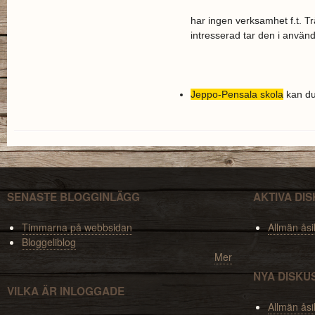
KGF-logoD.jpg
har ingen verksamhet f.t. T
intresserad tar den i använd
Jeppo-Pensala skola
kan du
SENASTE BLOGGINLÄGG
AKTIVA DI
Timmarna på webbsidan
Allmän åsi
Bloggeliblog
Mer
NYA DISKU
VILKA ÄR INLOGGADE
Allmän åsi