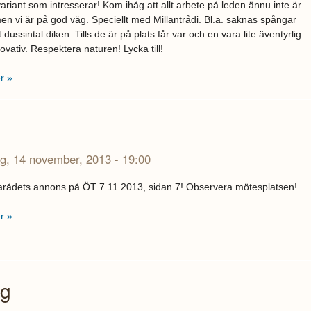
variant som intresserar! Kom ihåg att allt arbete på leden ännu inte är
men vi är på god väg. Speciellt med
Millantrådi
. Bl.a. saknas spångar
t dussintal diken. Tills de är på plats får var och en vara lite äventyrlig
ovativ. Respektera naturen! Lycka till!
r »
ag, 14 november, 2013 - 19:00
arådets annons på ÖT 7.11.2013, sidan 7! Observera mötesplatsen!
r »
ig