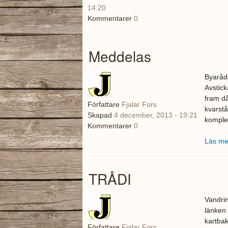
14:20
Kommentarer
0
Meddelas
Byaråde
Avstick
fram då
Författare
Fjalar Fors
kvarstå
Skapad
4 december, 2013 - 19:21
komplet
Kommentarer
0
Läs me
TRÅDI
Vandrin
länken 
kartbak
Författare
Fjalar Fors