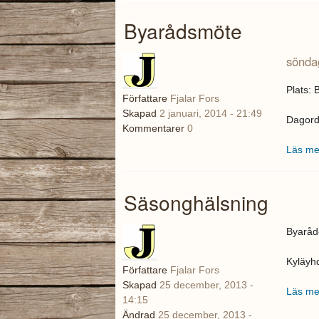
Byarådsmöte
söndag
Plats: 
Författare
Fjalar Fors
Skapad
2 januari, 2014 - 21:49
Dagordn
Kommentarer
0
Läs me
Säsonghälsning
Byaråde
Kyläyhd
Författare
Fjalar Fors
Skapad
25 december, 2013 -
Läs me
14:15
Ändrad
25 december, 2013 -