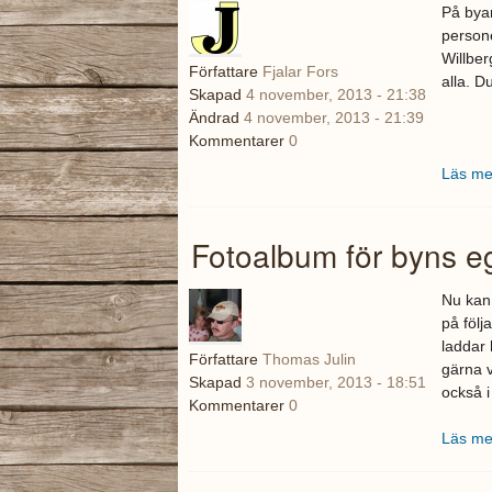
På byar
persone
Willber
Författare
Fjalar Fors
alla. D
Skapad
4 november, 2013 - 21:38
Ändrad
4 november, 2013 - 21:39
Kommentarer
0
Läs me
Fotoalbum för byns e
Nu kan 
på följ
laddar 
Författare
Thomas Julin
gärna v
Skapad
3 november, 2013 - 18:51
också i
Kommentarer
0
Läs me