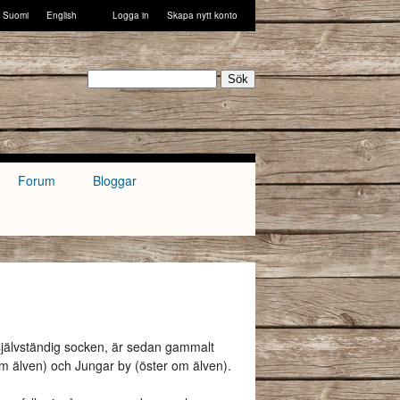
Suomi
English
Logga in
Skapa nytt konto
Sök
Forum
Bloggar
 självständig socken, är sedan gammalt
 om älven) och Jungar by (öster om älven).