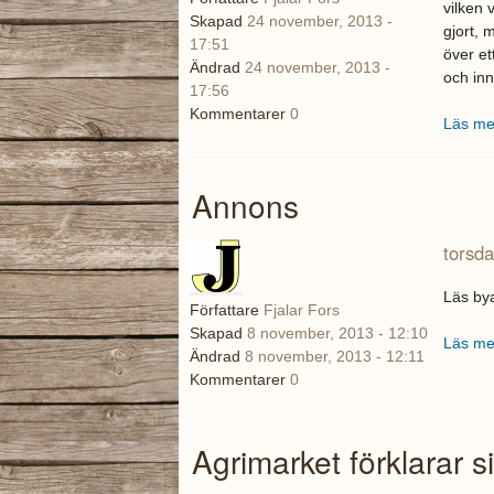
vilken 
Skapad
24 november, 2013 -
gjort, 
17:51
över et
Ändrad
24 november, 2013 -
och inn
17:56
Kommentarer
0
Läs me
Annons
torsd
Läs by
Författare
Fjalar Fors
Skapad
8 november, 2013 - 12:10
Läs me
Ändrad
8 november, 2013 - 12:11
Kommentarer
0
Agrimarket förklarar s