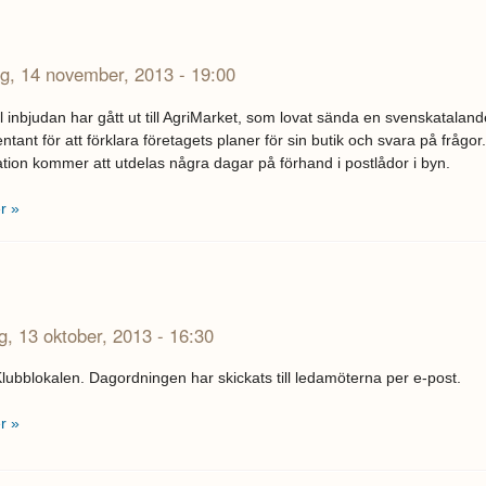
ag, 14 november, 2013 - 19:00
l inbjudan har gått ut till AgriMarket, som lovat sända en svenskataland
ntant för att förklara företagets planer för sin butik och svara på frågor.
tion kommer att utdelas några dagar på förhand i postlådor i byn.
r »
, 13 oktober, 2013 - 16:30
Klubblokalen. Dagordningen har skickats till ledamöterna per e-post.
r »