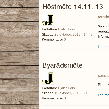
Höstmöte 14.11.-13
torsd
Speciel
Författare
Fjalar Fors
represe
Skapad
28 oktober, 2013 - 14:43
Informa
Kommentarer
0
Läs me
Byarådsmöte
söndag
Plats: 
Författare
Fjalar Fors
Skapad
10 oktober, 2013 - 21:00
Läs me
Kommentarer
0