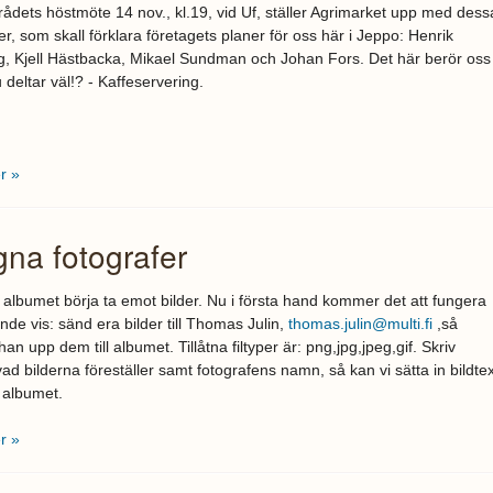
ådets höstmöte 14 nov., kl.19, vid Uf, ställer Agrimarket upp med dess
r, som skall förklara företagets planer för oss här i Jeppo: Henrik
g, Kjell Hästbacka, Mikael Sundman och Johan Fors. Det här berör oss
u deltar väl!? - Kaffeservering.
r »
gna fotografer
albumet börja ta emot bilder. Nu i första hand kommer det att fungera
ande vis: sänd era bilder till Thomas Julin,
thomas.julin@multi.fi
,så
han upp dem till albumet. Tillåtna filtyper är: png,jpg,jpeg,gif. Skriv
ad bilderna föreställer samt fotografens namn, så kan vi sätta in bildtex
 albumet.
r »