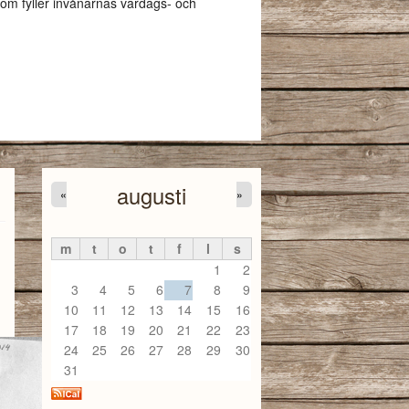
som fyller invånarnas vardags- och
augusti
«
»
m
t
o
t
f
l
s
1
2
3
4
5
6
7
8
9
10
11
12
13
14
15
16
17
18
19
20
21
22
23
24
25
26
27
28
29
30
31