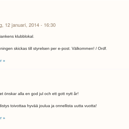
, 12 januari, 2014 - 16:30
Bankens klubblokal.
ingen skickas till styrelsen per e-post. Välkommen! / Ordf.
r »
t önskar alla en god jul och ett gott nytt år!
istys toivottaa hyvää joulua ja onnellista uutta vuotta!
r »