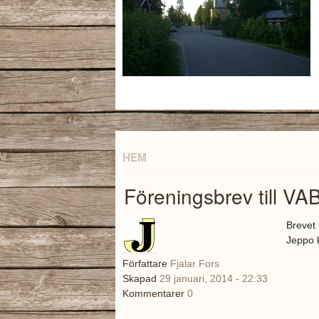
HEM
Föreningsbrev till VA
Brevet 
Jeppo k
Författare
Fjalar Fors
Skapad
29 januari, 2014 - 22:33
Brev
Kommentarer
0