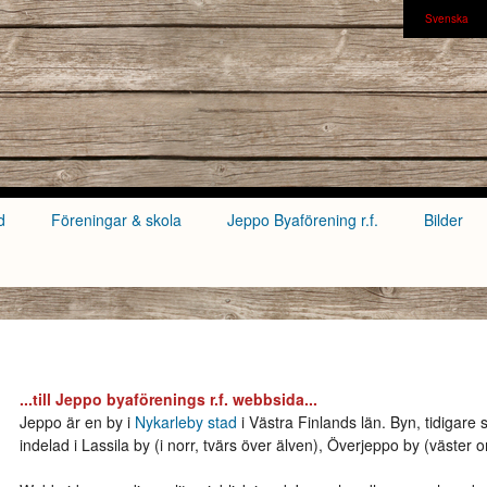
Svenska
d
Föreningar & skola
Jeppo Byaförening r.f.
Bilder
...till Jeppo byaförenings r.f. webbsida...
Jeppo är en by i
Nykarleby stad
i Västra Finlands län. Byn, tidigare
indelad i Lassila by (i norr, tvärs över älven), Överjeppo by (väster