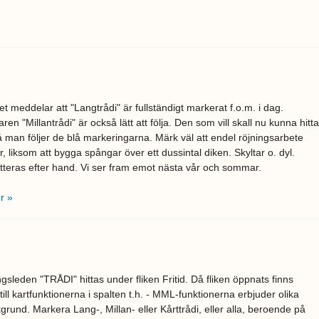
t meddelar att "Langtrådi" är fullständigt markerat f.o.m. i dag.
aren "Millantrådi" är också lätt att följa. Den som vill skall nu kunna hitta
 man följer de blå markeringarna. Märk väl att endel röjningsarbete
r, liksom att bygga spångar över ett dussintal diken. Skyltar o. dyl.
teras efter hand. Vi ser fram emot nästa vår och sommar.
r »
gsleden "TRÅDI" hittas under fliken Fritid. Då fliken öppnats finns
till kartfunktionerna i spalten t.h. - MML-funktionerna erbjuder olika
grund. Markera Lang-, Millan- eller Kårttrådi, eller alla, beroende på