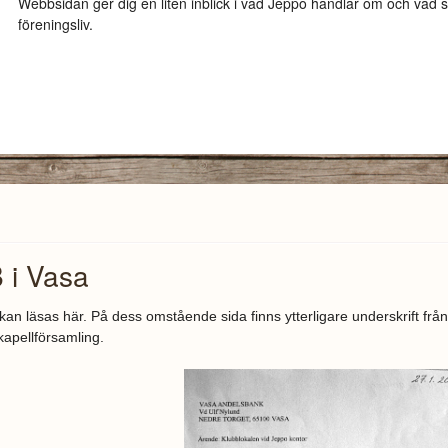
Webbsidan ger dig en liten inblick i vad Jeppo handlar om och vad 
föreningsliv.
B i Vasa
kan läsas här. På dess omstående sida finns ytterligare underskrift från
apellförsamling.
 klubblokal IMGP2668.jpg