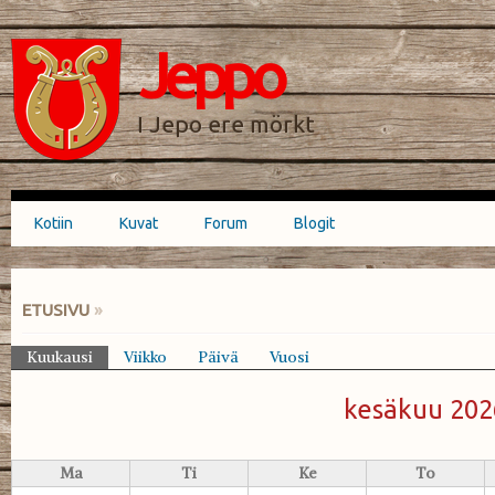
Hyppää
Skip to
pääsisältöön
navigation
Jeppo
HAKULOMAKE
I Jepo ere mörkt
Kotiin
Kuvat
Forum
Blogit
Päävalikko
ETUSIVU
»
OLET TÄÄLLÄ
Kuukausi
(aktiivinen välilehti)
Viikko
Päivä
Vuosi
Ensisijaiset välilehdet
kesäkuu 202
Ma
Ti
Ke
To