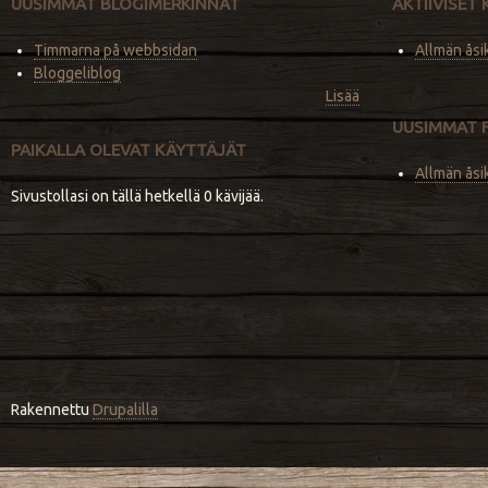
UUSIMMAT BLOGIMERKINNÄT
AKTIIVISET
Timmarna på webbsidan
Allmän åsi
Bloggeliblog
Lisää
UUSIMMAT 
PAIKALLA OLEVAT KÄYTTÄJÄT
Allmän åsi
Sivustollasi on tällä hetkellä 0 kävijää.
Rakennettu
Drupalilla