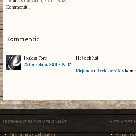
Luotu
25 toukokuu, 2011 - 19:18
Kommentit
1
Kommentit
Joakim Fors
Hej och hå!
Hej och hå!
25 toukokuu, 2011 - 19:32
Kirjaudu
tai
rekisteröidy
komm
UUSIMMAT BLOGIMERKINNÄT
AKTIIVISET
Timmarna på webbsidan
Allmän åsi