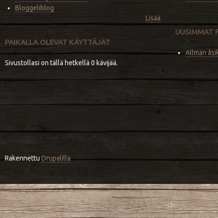
Bloggeliblog
Lisää
UUSIMMAT 
PAIKALLA OLEVAT KÄYTTÄJÄT
Allmän åsi
Sivustollasi on tällä hetkellä 0 kävijää.
Rakennettu
Drupalilla