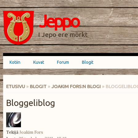
Hyppää
Skip to
pääsisältöön
navigation
Jeppo
HAKULOMAKE
I Jepo ere mörkt
Kotiin
Kuvat
Forum
Blogit
Päävalikko
ETUSIVU
»
BLOGIT
»
JOAKIM FORS:N BLOGI
» BLOGGELIBLO
OLET TÄÄLLÄ
Bloggeliblog
Tekijä
Joakim Fors