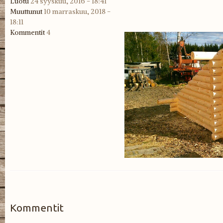
Luotu
24 syyskuu, 2016 - 18:41
Muuttunut
10 marraskuu, 2018 -
18:11
Kommentit
4
_PART_1474386127293.jpg
Kommentit