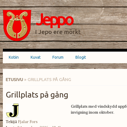
Hyppää
Skip to
pääsisältöön
navigation
Jeppo
HAKULOMAKE
I Jepo ere mörkt
Kotiin
Kuvat
Forum
Blogit
Päävalikko
ETUSIVU
» GRILLPLATS PÅ GÅNG
OLET TÄÄLLÄ
Grillplats på gång
Grillplats med vindskydd uppfö
invigning inom oktober.
Tekijä
Fjalar Fors