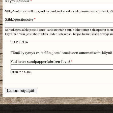
Käyttäjätunnus
*
Välilyönnit ovat sallittuja; erikoismerkkejä ei sallita lukuunottamatta pisteitä, vä
Sähköpostiosoite
*
Kelvollinen sähköpostiosoite. Järjestelmän sinulle lähettämät sähköpostit menev
käytetään vain, jos tahdot tilata uuden salasanan, tai jos haluat saada tiettyjä u
CAPTCHA
Tämä kysymys esitetään, jotta lomakkeen automatisoitu käyttö v
Vad heter sandpapperfabriken i byn?
*
Fill in the blank.