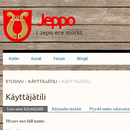
Hyppää
Skip to
pääsisältöön
navigation
Jeppo
HAKULOMAKE
I Jepo ere mörkt
Kotiin
Kuvat
Forum
Blogit
Päävalikko
ETUSIVU
»
KÄYTTÄJÄTILI
» KÄYTTÄJÄTILI
OLET TÄÄLLÄ
Käyttäjätili
Luo uusi käyttäjätili
(aktiivinen välilehti)
Kirjaudu sisään
Pyydä uutta salasana
Ensisijaiset välilehdet
Please use full name.