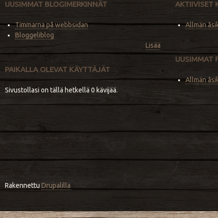
UUSIMMAT BLOGIMERKINNÄT
AKTIIVISET
Timmarna på webbsidan
Allmän åsi
Bloggeliblog
Lisää
UUSIMMAT 
PAIKALLA OLEVAT KÄYTTÄJÄT
Allmän åsi
Sivustollasi on tällä hetkellä 0 kävijää.
Rakennettu
Drupalilla