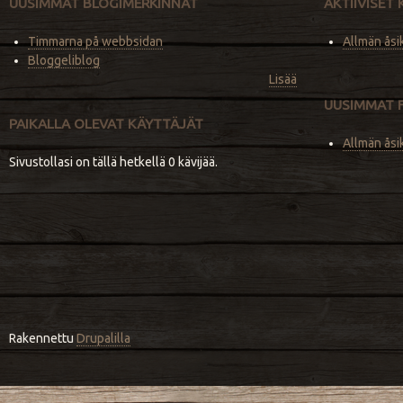
UUSIMMAT BLOGIMERKINNÄT
AKTIIVISET
Timmarna på webbsidan
Allmän åsi
Bloggeliblog
Lisää
UUSIMMAT 
PAIKALLA OLEVAT KÄYTTÄJÄT
Allmän åsi
Sivustollasi on tällä hetkellä 0 kävijää.
Rakennettu
Drupalilla