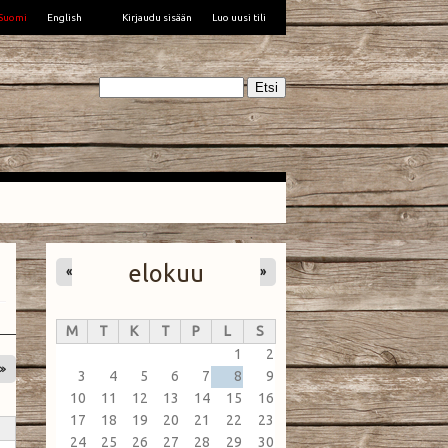
Suomi
English
Kirjaudu sisään
Luo uusi tili
Etsi
elokuu
«
»
M
T
K
T
P
L
S
1
2
»
3
4
5
6
7
8
9
10
11
12
13
14
15
16
17
18
19
20
21
22
23
24
25
26
27
28
29
30