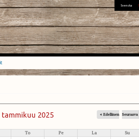
Svenska
it
tammikuu 2025
« Edellinen
Seuraava 
To
Pe
La
Su