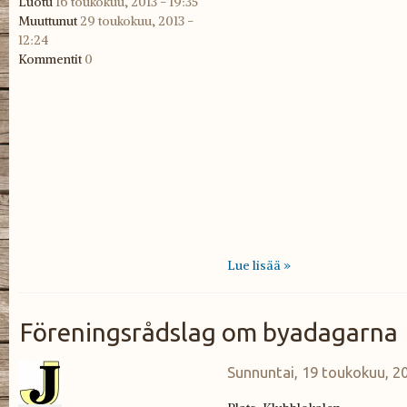
Luotu
16 toukokuu, 2013 - 19:35
Muuttunut
29 toukokuu, 2013 -
12:24
Rådslag 456643215
Kommentit
0
Lue lisää »
Föreningsrådslag om byadagarna
Sunnuntai, 19 toukokuu, 20