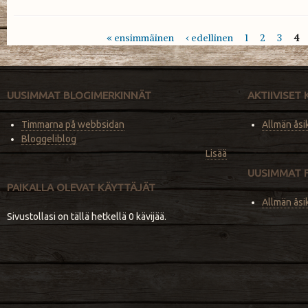
« ensimmäinen
‹ edellinen
1
2
3
4
Sivut
UUSIMMAT BLOGIMERKINNÄT
AKTIIVISET
Timmarna på webbsidan
Allmän åsi
Bloggeliblog
Lisää
UUSIMMAT 
PAIKALLA OLEVAT KÄYTTÄJÄT
Allmän åsi
Sivustollasi on tällä hetkellä 0 kävijää.