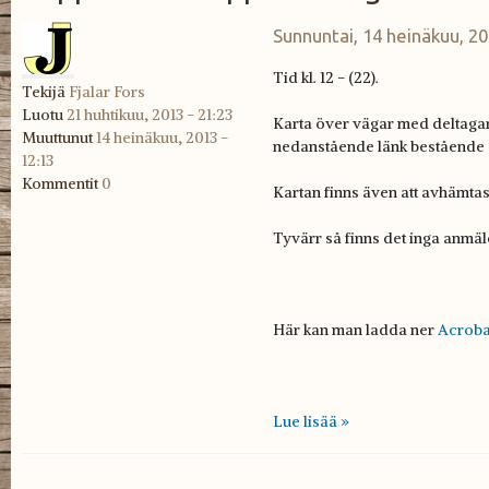
Sunnuntai, 14 heinäkuu, 20
Tid kl. 12 - (22).
Tekijä
Fjalar Fors
Luotu
21 huhtikuu, 2013 - 21:23
Karta över vägar med deltagare
Muuttunut
14 heinäkuu, 2013 -
nedanstående länk bestående a
12:13
Kommentit
0
Kartan finns även att avhämtas
Tyvärr så finns det
inga
anmäld
Här kan man ladda ner
Acroba
Lue lisää »