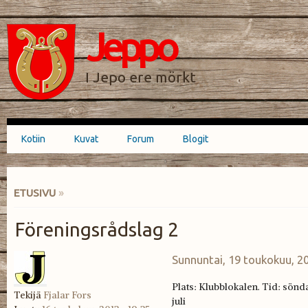
Hyppää
Skip to
pääsisältöön
navigation
Jeppo
HAKULOMAKE
I Jepo ere mörkt
Kotiin
Kuvat
Forum
Blogit
Päävalikko
ETUSIVU
»
OLET TÄÄLLÄ
Föreningsrådslag 2
Sunnuntai, 19 toukokuu, 20
Plats: Klubblokalen. Tid: sönd
Tekijä
Fjalar Fors
juli