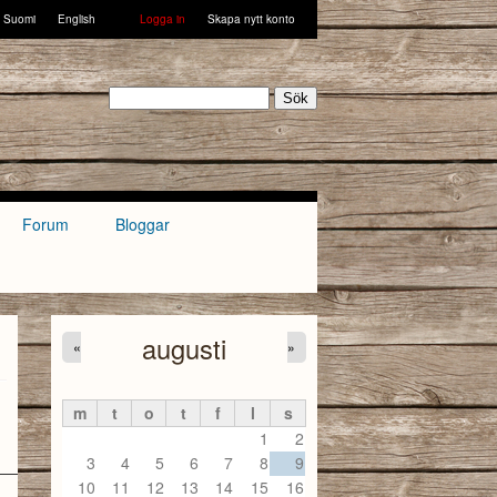
Suomi
English
Logga in
Skapa nytt konto
Sök
Forum
Bloggar
augusti
«
»
m
t
o
t
f
l
s
1
2
3
4
5
6
7
8
9
10
11
12
13
14
15
16