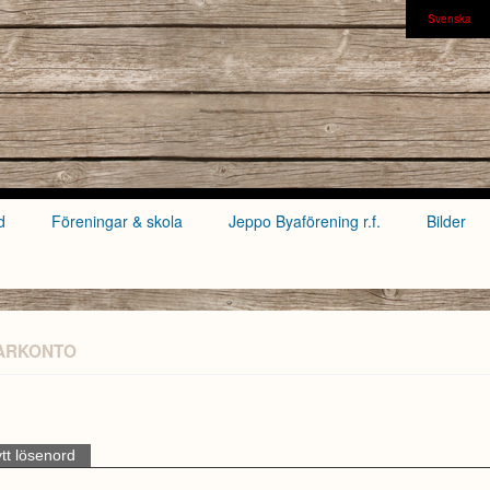
Svenska
d
Föreningar & skola
Jeppo Byaförening r.f.
Bilder
ARKONTO
tt lösenord
(aktiv flik)