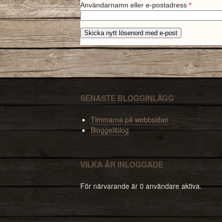
Användarnamn eller e-postadress
*
SENASTE BLOGGINLÄGG
Timmarna på webbsidan
Bloggeliblog
VILKA ÄR INLOGGADE
För närvarande är 0 användare aktiva.