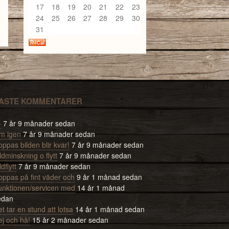
17
18
19
20
21
22
23
24
25
26
27
28
29
30
31
ASTE KOMMENTARER
-
7 år 9 månader sedan
m igen
7 år 9 månader sedan
ppas bilden blir kvar!
7 år 9 månader sedan
ldminskning o flytt
7 år 9 månader sedan
ldflytt
7 år 9 månader sedan
oppas på fint väder och
9 år 1 månad sedan
unktionen/servicen med
14 år 1 månad
edan
t tar en stund att lotsa
14 år 1 månad sedan
ej och hå!
15 år 2 månader sedan