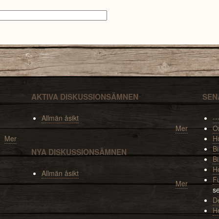
AKTIVA DISKUSSIONSÄMNEN
SEN
Allmän åsikt
--
Mer
O
Mer
Ho
Bi
NYA DISKUSSIONSÄMNEN
Bi
H
Allmän åsikt
F
Mer
s
De
H