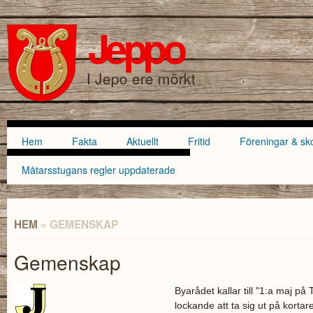
Hoppa till
Skip to
huvudinnehåll
navigation
Jeppo
SÖKFORMULÄR
I Jepo ere mörkt
Hem
Fakta
Aktuellt
Fritid
Föreningar & sk
Huvudmeny
Måtarsstugans regler uppdaterade
HEM
» GEMENSKAP
DU ÄR HÄR
Gemenskap
Byarådet kallar till "1:a maj på
lockande att ta sig ut på kortar