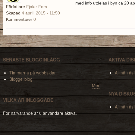
med info utdelas i byn ca 20 apr
Författare
Fjalar Fors
Skapad
4 april, 2015 - 11:50
Kommentarer
0
SENASTE BLOGGINLÄGG
AKTIVA DI
Timmarna på webbsidan
Allmän åsi
Bloggeliblog
Mer
NYA DISKU
VILKA ÄR INLOGGADE
Allmän åsi
För närvarande är 0 användare aktiva.