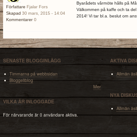
Byarådets vårmöte hålls på Måta
Författare
Fjalar Fors
Välkommen på kaffe och ta del 
Skapad
30 mars, 2015 - 14:04
2014! Vi tar bl.a. beslut om ans
Kommentarer
0
SENASTE BLOGGINLÄGG
AKTIVA DI
Timmarna på webbsidan
Allmän åsi
Bloggeliblog
Mer
NYA DISKU
VILKA ÄR INLOGGADE
Allmän åsi
För närvarande är 0 användare aktiva.