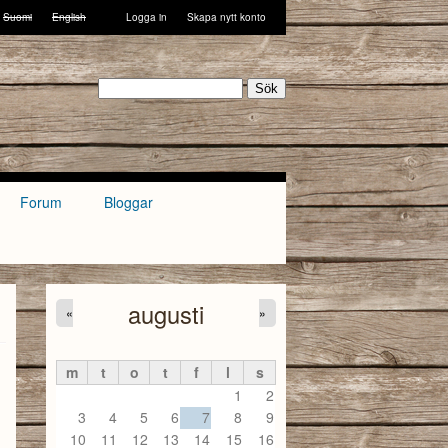
Suomi
English
Logga in
Skapa nytt konto
Sök
Forum
Bloggar
augusti
«
»
m
t
o
t
f
l
s
1
2
3
4
5
6
7
8
9
10
11
12
13
14
15
16