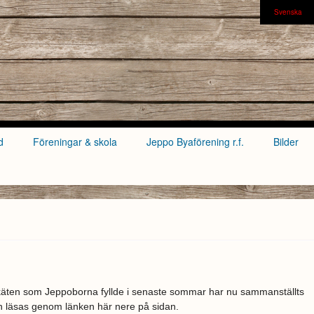
Svenska
d
Föreningar & skola
Jeppo Byaförening r.f.
Bilder
äten som Jeppoborna fyllde i senaste sommar har nu sammanställts
n läsas genom länken här nere på sidan.