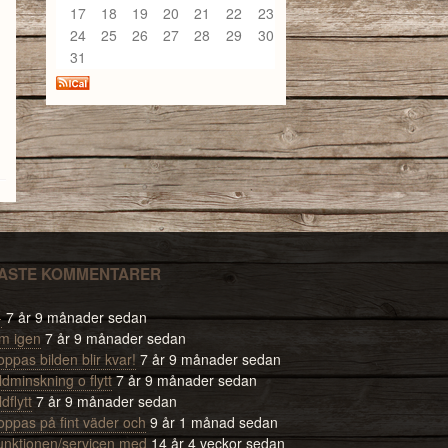
17
18
19
20
21
22
23
24
25
26
27
28
29
30
31
ASTE KOMMENTARER
-
7 år 9 månader sedan
m igen
7 år 9 månader sedan
ppas bilden blir kvar!
7 år 9 månader sedan
ldminskning o flytt
7 år 9 månader sedan
ldflytt
7 år 9 månader sedan
oppas på fint väder och
9 år 1 månad sedan
unktionen/servicen med
14 år 4 veckor sedan