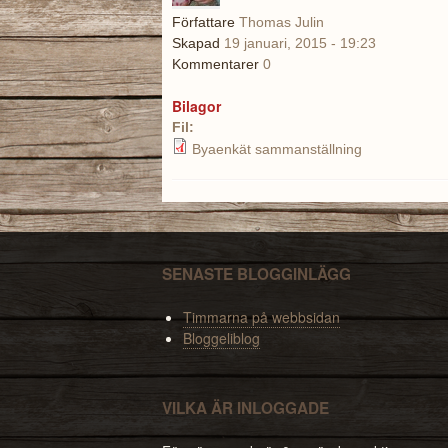
Författare
Thomas Julin
Skapad
19 januari, 2015 - 19:23
Kommentarer
0
Bilagor
Fil:
Byaenkät sammanställning
SENASTE BLOGGINLÄGG
Timmarna på webbsidan
Bloggeliblog
VILKA ÄR INLOGGADE