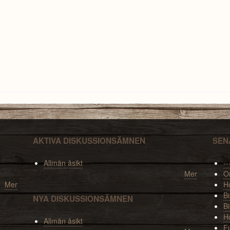
AKTIVA DISKUSSIONSÄMNEN
SEN
Allmän åsikt
--
Mer
O
Mer
Ho
Bi
NYA DISKUSSIONSÄMNEN
Bi
H
Allmän åsikt
F