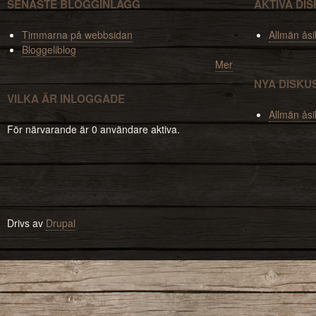
SENASTE BLOGGINLÄGG
AKTIVA DI
Timmarna på webbsidan
Allmän åsi
Bloggeliblog
Mer
NYA DISKU
VILKA ÄR INLOGGADE
Allmän åsi
För närvarande är 0 användare aktiva.
Drivs av
Drupal