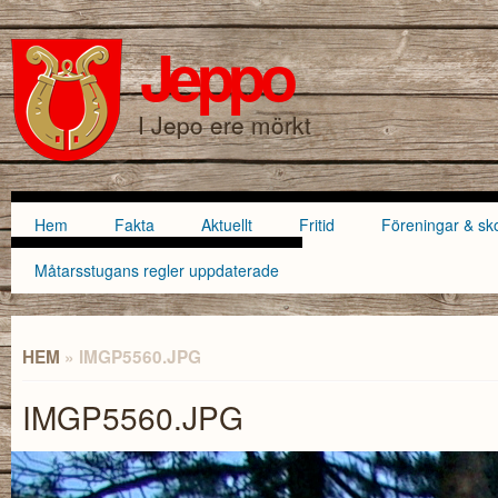
Hoppa till
Skip to
huvudinnehåll
navigation
Jeppo
SÖKFORMULÄR
I Jepo ere mörkt
Hem
Fakta
Aktuellt
Fritid
Föreningar & sk
Huvudmeny
Måtarsstugans regler uppdaterade
HEM
» IMGP5560.JPG
DU ÄR HÄR
IMGP5560.JPG