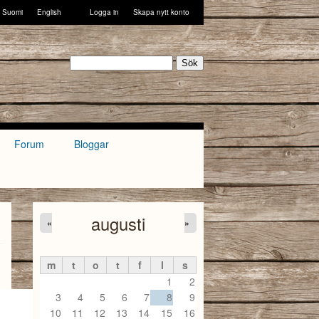
Suomi
English
Logga in
Skapa nytt konto
Sök
Forum
Bloggar
augusti
«
»
m
t
o
t
f
l
s
1
2
3
4
5
6
7
8
9
10
11
12
13
14
15
16