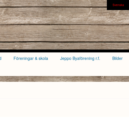
Svenska
d
Föreningar & skola
Jeppo Byaförening r.f.
Bilder