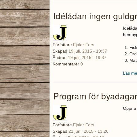
Idélådan ingen guldg
Idélåda
hembygd
Författare
Fjalar Fors
Fis
Skapad
19 juli, 2015 - 19:37
Ord
Ändrad
19 juli, 2015 - 19:37
Matt
Kommentarer
0
Läs me
Program för byadaga
Öppna p
Författare
Fjalar Fors
Skär
Skapad
21 juni, 2015 - 13:26