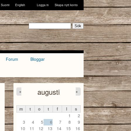
Suomi
English
Logga in
Skapa nytt konto
Sök
Forum
Bloggar
augusti
«
»
m
t
o
t
f
l
s
1
2
3
4
5
6
7
8
9
10
11
12
13
14
15
16