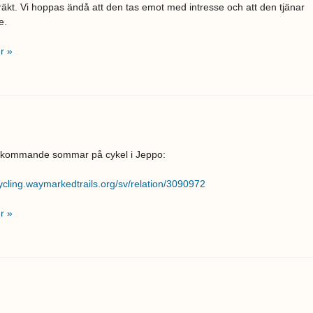
äkt. Vi hoppas ändå att den tas emot med intresse och att den tjänar
te.
r »
 kommande sommar på cykel i Jeppo:
cycling.waymarkedtrails.org/sv/relation/3090972
r »