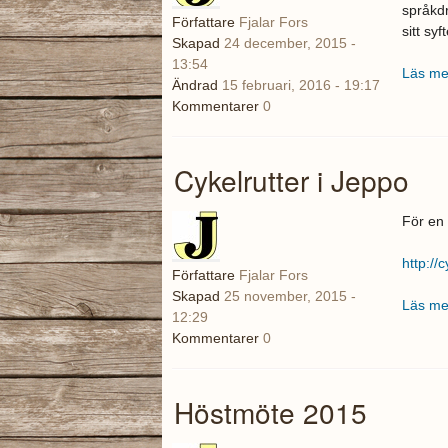
språkdr
Författare
Fjalar Fors
sitt syf
Skapad
24 december, 2015 -
13:54
Läs me
Ändrad
15 februari, 2016 - 19:17
Kommentarer
0
Cykelrutter i Jeppo
För en
http://
Författare
Fjalar Fors
Skapad
25 november, 2015 -
Läs me
12:29
Kommentarer
0
Höstmöte 2015