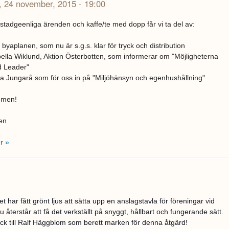
, 24 november, 2015 - 19:00
stadgeenliga ärenden och kaffe/te med dopp får vi ta del av:
byaplanen, som nu är s.g.s. klar för tryck och distribution
bella Wiklund, Aktion Österbotten, som informerar om "Möjligheterna
 Leader"
a Jungarå som för oss in på "Miljöhänsyn och egenhushållning"
mmen!
en
r »
t har fått grönt ljus att sätta upp en anslagstavla för föreningar vid
u återstår att få det verkställt på snyggt, hållbart och fungerande sätt.
ack till Ralf Häggblom som berett marken för denna åtgärd!