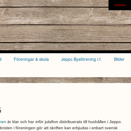
Svenska
d
Föreningar & skola
Jeppo Byaförening r.f.
Bilder
5
nen
är klar och har inför julafton distribuerats till hushållen i Jeppo.
risten i föreningen gör att skriften kan erbjudas i enbart svensk