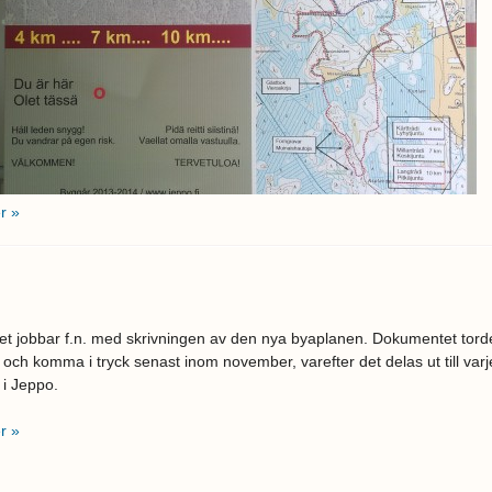
r »
et jobbar f.n. med skrivningen av den nya byaplanen. Dokumentet tord
rt och komma i tryck senast inom november, varefter det delas ut till varj
 i Jeppo.
r »