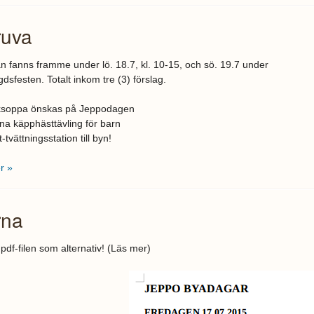
ruva
n fanns framme under lö. 18.7, kl. 10-15, och sö. 19.7 under
sfesten. Totalt inkom tre (3) förslag.
ksoppa önskas på Jeppodagen
na käpphästtävling för barn
-tvättningsstation till byn!
r »
rna
df-filen som alternativ! (Läs mer)
mbild från 2015-07-01 15:19:02.png