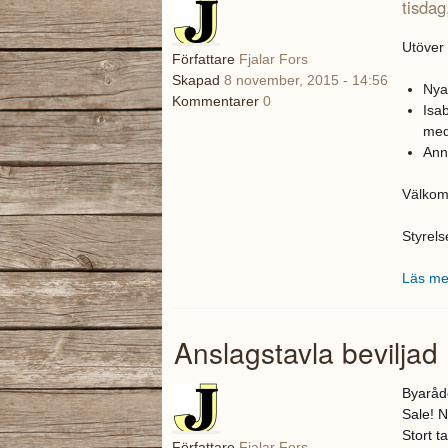
tisdag
Utöver 
Författare
Fjalar Fors
Skapad
8 november, 2015 - 14:56
Nya 
Kommentarer
0
Isa
med
Ann
Välko
Styrels
Läs me
Anslagstavla beviljad
Byaråde
Sale! N
Stort t
Författare
Fjalar Fors