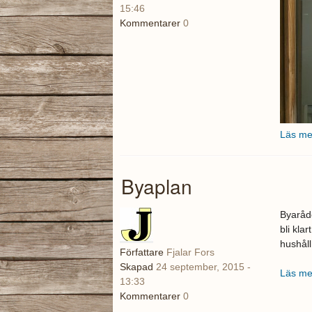
15:46
Kommentarer
0
Läs me
Byaplan
Byaråd
bli kla
hushåll
Författare
Fjalar Fors
Skapad
24 september, 2015 -
Läs me
13:33
Kommentarer
0