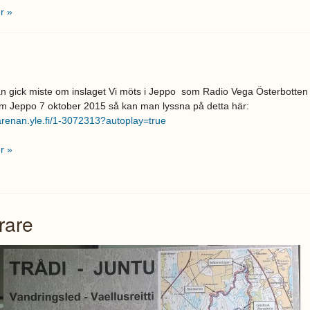
r »
 gick miste om inslaget
Vi möts i Jeppo
som Radio Vega Österbotten
m Jeppo 7 oktober 2015 så kan man lyssna på detta här:
/arenan.yle.fi/1-3072313?autoplay=true
r »
rare