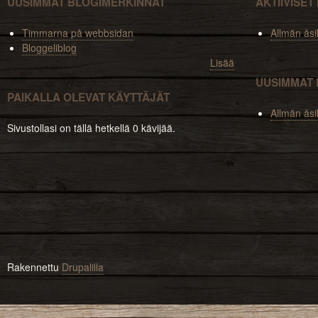
UUSIMMAT BLOGIMERKINNÄT
AKTIIVISE
Timmarna på webbsidan
Allmän åsi
Bloggeliblog
Lisää
UUSIMMAT 
PAIKALLA OLEVAT KÄYTTÄJÄT
Allmän åsi
Sivustollasi on tällä hetkellä 0 kävijää.
Rakennettu
Drupalilla