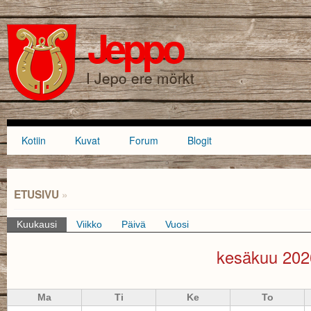
Hyppää
Skip to
pääsisältöön
navigation
Jeppo
HAKULOMAKE
I Jepo ere mörkt
Kotiin
Kuvat
Forum
Blogit
Päävalikko
ETUSIVU
»
OLET TÄÄLLÄ
Kuukausi
(aktiivinen välilehti)
Viikko
Päivä
Vuosi
Ensisijaiset välilehdet
kesäkuu 202
Ma
Ti
Ke
To