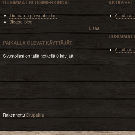
UUSIMMAT BLOGIMERKINNÄT
AKTIIVISE
Timmarna på webbsidan
Allmän åsi
Bloggeliblog
Lisää
UUSIMMAT 
PAIKALLA OLEVAT KÄYTTÄJÄT
Allmän åsi
Sivustollasi on tällä hetkellä 0 kävijää.
Rakennettu
Drupalilla