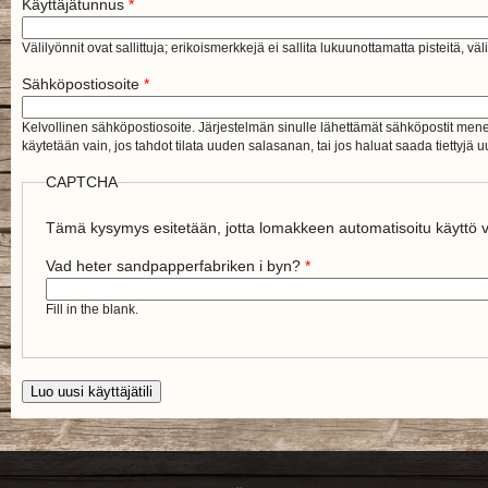
Käyttäjätunnus
*
Välilyönnit ovat sallittuja; erikoismerkkejä ei sallita lukuunottamatta pisteitä, väl
Sähköpostiosoite
*
Kelvollinen sähköpostiosoite. Järjestelmän sinulle lähettämät sähköpostit menevä
käytetään vain, jos tahdot tilata uuden salasanan, tai jos haluat saada tiettyjä uu
CAPTCHA
Tämä kysymys esitetään, jotta lomakkeen automatisoitu käyttö vo
Vad heter sandpapperfabriken i byn?
*
Fill in the blank.