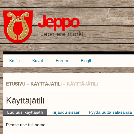
Hyppää
Skip to
pääsisältöön
navigation
Jeppo
HAKULOMAKE
I Jepo ere mörkt
Kotiin
Kuvat
Forum
Blogit
Päävalikko
ETUSIVU
»
KÄYTTÄJÄTILI
» KÄYTTÄJÄTILI
OLET TÄÄLLÄ
Käyttäjätili
Luo uusi käyttäjätili
(aktiivinen välilehti)
Kirjaudu sisään
Pyydä uutta salasanaa
Ensisijaiset välilehdet
Please use full name.