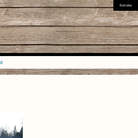
Svenska
it