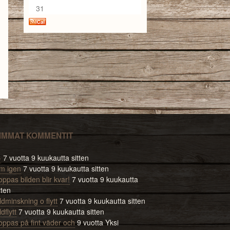
31
IMMAT KOMMENTIT
-
7 vuotta 9 kuukautta sitten
m igen
7 vuotta 9 kuukautta sitten
ppas bilden blir kvar!
7 vuotta 9 kuukautta
tten
ldminskning o flytt
7 vuotta 9 kuukautta sitten
ldflytt
7 vuotta 9 kuukautta sitten
oppas på fint väder och
9 vuotta Yksi