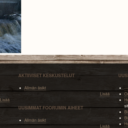
AKTIIVISET KESKUSTELUT
UUS
Allmän åsikt
--
Lisää
O
Lisää
Ho
si
UUSIMMAT FOORUMIN AIHEET
Bi
Bi
Allmän åsikt
H
Lisää