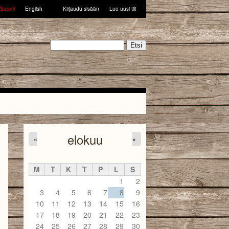
Suomi
English
Kirjaudu sisään
Luo uusi tili
Etsi
elokuu
«
»
M
T
K
T
P
L
S
1
2
3
4
5
6
7
8
9
10
11
12
13
14
15
16
17
18
19
20
21
22
23
24
25
26
27
28
29
30