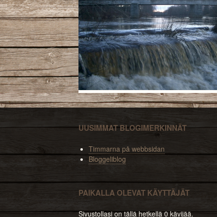
UUSIMMAT BLOGIMERKINNÄT
Timmarna på webbsidan
Bloggeliblog
PAIKALLA OLEVAT KÄYTTÄJÄT
Sivustollasi on tällä hetkellä 0 kävijää.