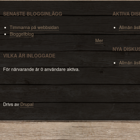
SENASTE BLOGGINLÄGG
AKTIVA DI
Timmarna på webbsidan
Allmän åsi
Bloggeliblog
Mer
NYA DISKU
VILKA ÄR INLOGGADE
Allmän åsi
För närvarande är 0 användare aktiva.
Drivs av
Drupal