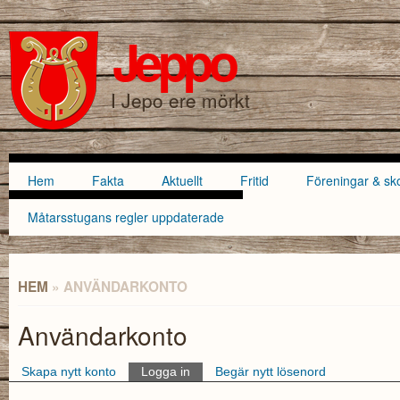
Hoppa till
Skip to
huvudinnehåll
navigation
Jeppo
SÖKFORMULÄR
I Jepo ere mörkt
Hem
Fakta
Aktuellt
Fritid
Föreningar & sk
Huvudmeny
Måtarsstugans regler uppdaterade
HEM
» ANVÄNDARKONTO
DU ÄR HÄR
Användarkonto
Skapa nytt konto
Logga in
(aktiv flik)
Begär nytt lösenord
Primära flikar