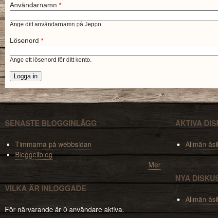
Användarnamn
*
Ange ditt användarnamn på Jeppo.
Lösenord
*
Ange ett lösenord för ditt konto.
SENASTE BLOGGINLÄGG
AKTIVA DI
Timmarna på webbsidan
Allmän åsi
Bloggeliblog
Mer
NYA DISKU
VILKA ÄR INLOGGADE
Allmän åsi
För närvarande är 0 användare aktiva.