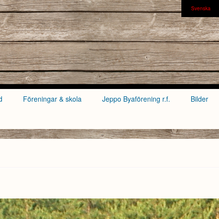
Svenska
d
Föreningar & skola
Jeppo Byaförening r.f.
Bilder