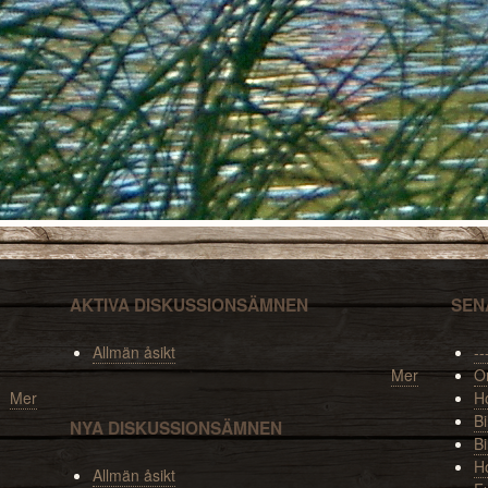
AKTIVA DISKUSSIONSÄMNEN
SEN
Allmän åsikt
--
Mer
O
Mer
Ho
Bi
NYA DISKUSSIONSÄMNEN
Bi
H
Allmän åsikt