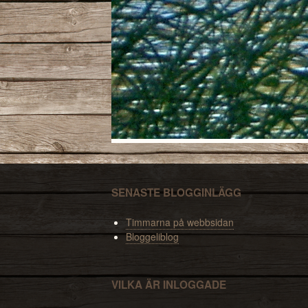
SENASTE BLOGGINLÄGG
Timmarna på webbsidan
Bloggeliblog
VILKA ÄR INLOGGADE