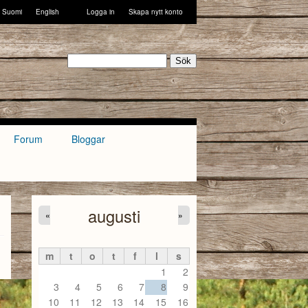
Suomi
English
Logga in
Skapa nytt konto
Sök
Forum
Bloggar
augusti
«
»
m
t
o
t
f
l
s
1
2
3
4
5
6
7
8
9
10
11
12
13
14
15
16